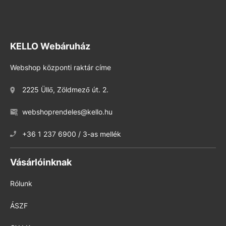
KELLO Webáruház
Webshop központi raktár címe
2225 Üllő, Zöldmező út. 2.
webshoprendeles@kello.hu
+36 1 237 6900 / 3-as mellék
Vásárlóinknak
Rólunk
ÁSZF