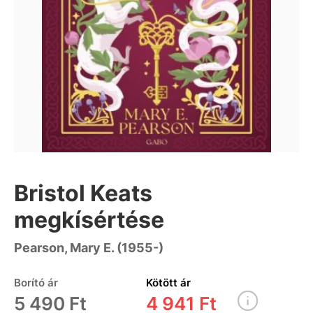
Bristol Keats
megkísértése
Pearson, Mary E. (1955-)
Borító ár
Kötött ár
5 490 Ft
4 941 Ft