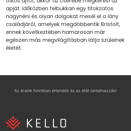
titkos ajtót, akkor az cserébe megkeresi az
apját. Időközben felbukkan egy titokzatos
nagynéni és olyan dolgokat mesél el a lány
családjáról, amelyek megdöbbentik Bristolt,
ennek következtében hamarosan már
egészen más megvilágításban látja szüleinek
életét.
Az áraink forintban értendők és az áfát tartalmazzák!