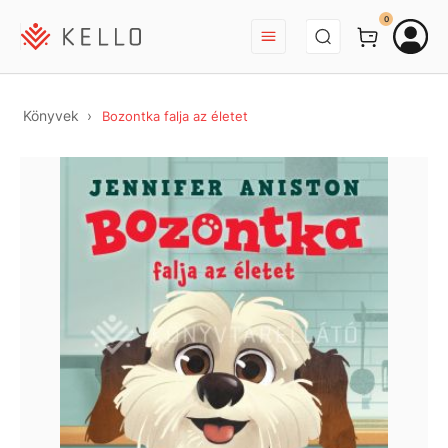
BEJELENTKEZÉS
0
Könyvek
Bozontka falja az életet