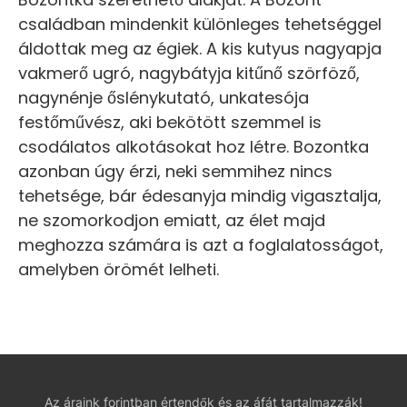
családban mindenkit különleges tehetséggel
áldottak meg az égiek. A kis kutyus nagyapja
vakmerő ugró, nagybátyja kitűnő szörföző,
nagynénje őslénykutató, unkatesója
festőművész, aki bekötött szemmel is
csodálatos alkotásokat hoz létre. Bozontka
azonban úgy érzi, neki semmihez nincs
tehetsége, bár édesanyja mindig vigasztalja,
ne szomorkodjon emiatt, az élet majd
meghozza számára is azt a foglalatosságot,
amelyben örömét lelheti.
Az áraink forintban értendők és az áfát tartalmazzák!