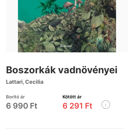
Boszorkák vadnövényei
Lattari, Cecilia
Borító ár
Kötött ár
6 990 Ft
6 291 Ft