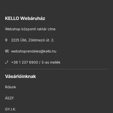
KELLO Webáruház
Webshop központi raktár címe
2225 Üllő, Zöldmező út. 2.
webshoprendeles@kello.hu
+36 1 237 6900 / 3-as mellék
Vásárlóinknak
Rólunk
ÁSZF
GY.I.K.