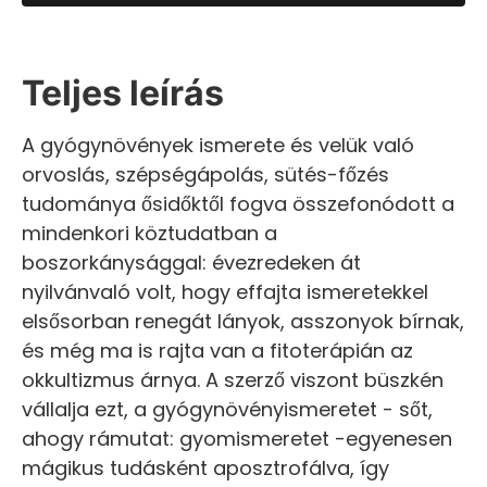
Teljes leírás
A gyógynövények ismerete és velük való
orvoslás, szépségápolás, sütés-főzés
tudománya ősidőktől fogva összefonódott a
mindenkori köztudatban a
boszorkánysággal: évezredeken át
nyilvánvaló volt, hogy effajta ismeretekkel
elsősorban renegát lányok, asszonyok bírnak,
és még ma is rajta van a fitoterápián az
okkultizmus árnya. A szerző viszont büszkén
vállalja ezt, a gyógynövényismeretet - sőt,
ahogy rámutat: gyomismeretet -egyenesen
mágikus tudásként aposztrofálva, így