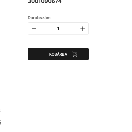
3001090674
Darabszám
KOSÁRBA
a
s
ő