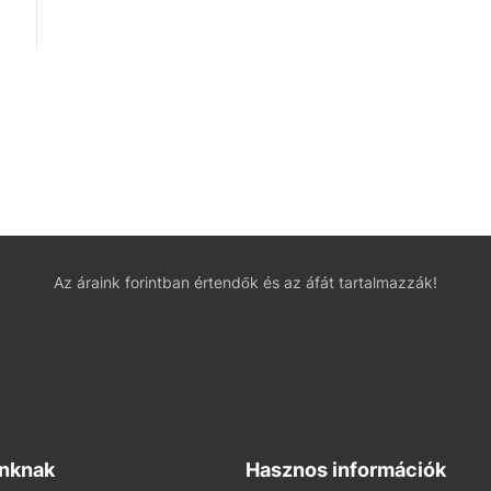
Az áraink forintban értendők és az áfát tartalmazzák!
inknak
Hasznos információk