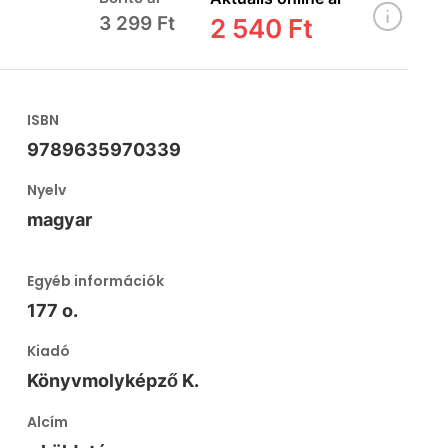
3 299 Ft
2 540 Ft
ISBN
9789635970339
Nyelv
magyar
Egyéb információk
177 o.
Kiadó
Könyvmolyképző K.
Alcím