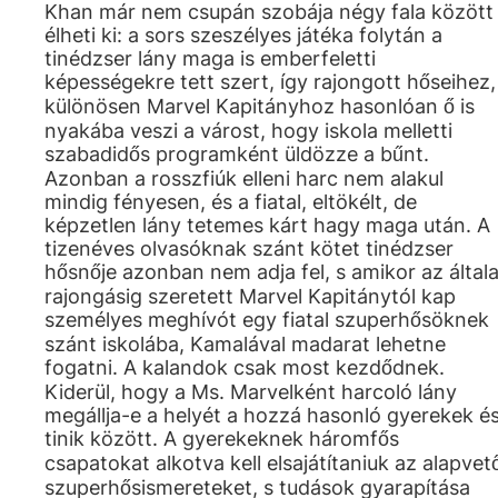
Khan már nem csupán szobája négy fala között
élheti ki: a sors szeszélyes játéka folytán a
tinédzser lány maga is emberfeletti
képességekre tett szert, így rajongott hőseihez,
különösen Marvel Kapitányhoz hasonlóan ő is
nyakába veszi a várost, hogy iskola melletti
szabadidős programként üldözze a bűnt.
Azonban a rosszfiúk elleni harc nem alakul
mindig fényesen, és a fiatal, eltökélt, de
képzetlen lány tetemes kárt hagy maga után. A
tizenéves olvasóknak szánt kötet tinédzser
hősnője azonban nem adja fel, s amikor az által
rajongásig szeretett Marvel Kapitánytól kap
személyes meghívót egy fiatal szuperhősöknek
szánt iskolába, Kamalával madarat lehetne
fogatni. A kalandok csak most kezdődnek.
Kiderül, hogy a Ms. Marvelként harcoló lány
megállja-e a helyét a hozzá hasonló gyerekek é
tinik között. A gyerekeknek háromfős
csapatokat alkotva kell elsajátítaniuk az alapvet
szuperhősismereteket, s tudások gyarapítása