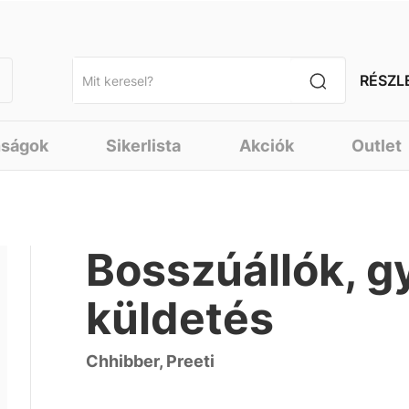
RÉSZL
nságok
Sikerlista
Akciók
Outlet
Bosszúállók, g
küldetés
Chhibber, Preeti