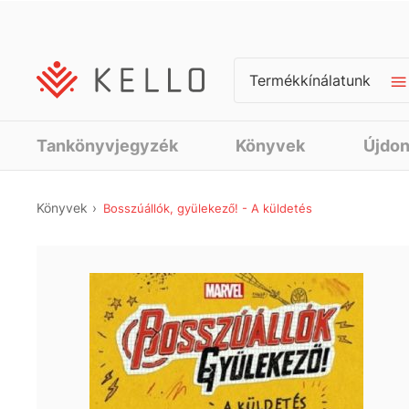
Termékkínálatunk
Tankönyvjegyzék
Könyvek
Újdo
Könyvek
Bosszúállók, gyülekező! - A küldetés