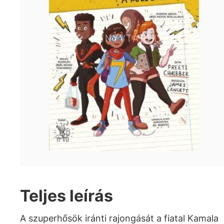
Teljes leírás
A szuperhősök iránti rajongását a fiatal Kamala