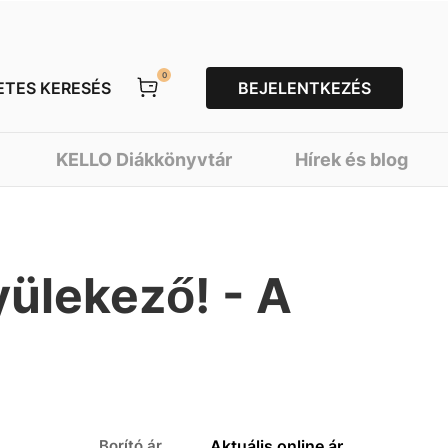
0
ETES KERESÉS
BEJELENTKEZÉS
KELLO Diákkönyvtár
Hírek és blog
yülekező! - A
Borító ár
Aktuális online ár