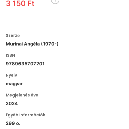
3 150 Ft
Szerző
Murinai Angéla (1970-)
ISBN
9789635707201
Nyelv
magyar
Megjelenés éve
2024
Egyéb információk
299 o.