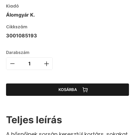
Kiadó
Álomgyár K.
Cikkszám
3001085193
Darabszám
KOSÁRBA
Teljes leírás
A hősnőinek sorsán keresztül kortárs, sokakat