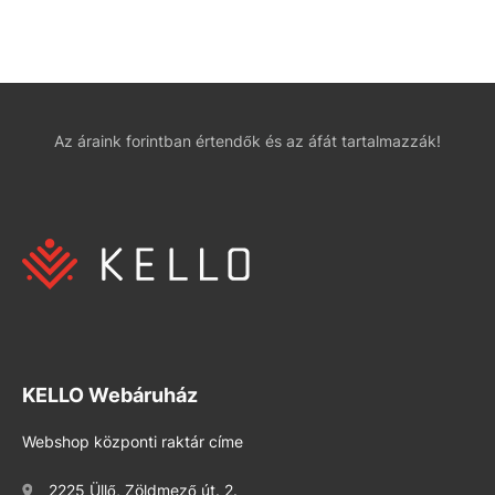
Az áraink forintban értendők és az áfát tartalmazzák!
KELLO Webáruház
Webshop központi raktár címe
2225 Üllő, Zöldmező út. 2.