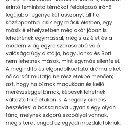
érintő feminista témákat feldolgozó írónő
legújabb regénye két asszonyt állít a
középpontba, akik egy másik életben, egy
másik élethelyzetben még akár jóban is
lehetnének egymással, mégis az élet és a
modern világ egyre szorosabbá váló
valósága úgy diktálja, hogy Janka és Bori
nem lehetnek mások, mint egymás ellenfelei.
A megindító és elgondolkodtató dráma e két
nő sorsát mutatja be részletekbe menően;
azt, hogy ha bíznak magukban és kellő
merészséggel bírnak, képesek lehetnek
változtatni életükön is. A regény címe is
beszédes: a bossa nova ugyanis egy olyan
tánc, melynek szigorú szabályai vannak,
mégis teret enged az egyedi mozdulatoknak.