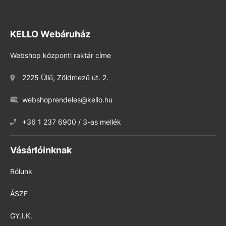
KELLO Webáruház
Webshop központi raktár címe
2225 Üllő, Zöldmező út. 2.
webshoprendeles@kello.hu
+36 1 237 6900 / 3-as mellék
Vásárlóinknak
Rólunk
ÁSZF
GY.I.K.