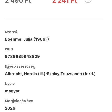
2 490 Ft
2 241 Ft
Szerző
Boehme, Julia (1966-)
ISBN
9789635848829
Egyéb szerzőség
Albrecht, Herdis (ill.);Szalay Zsuzsanna (ford.)
Nyelv
magyar
Megjelenés éve
2026