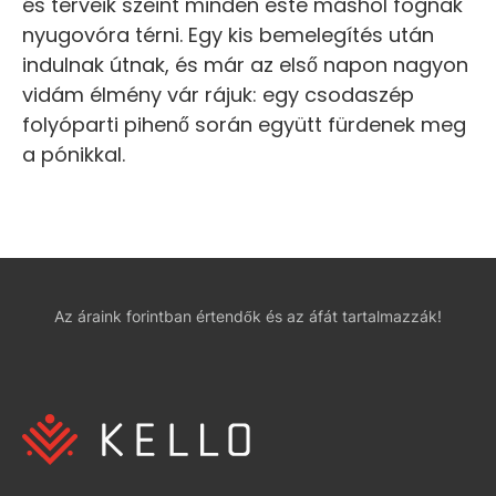
és terveik szeint minden este máshol fognak
nyugovóra térni. Egy kis bemelegítés után
indulnak útnak, és már az első napon nagyon
vidám élmény vár rájuk: egy csodaszép
folyóparti pihenő során együtt fürdenek meg
a pónikkal.
Az áraink forintban értendők és az áfát tartalmazzák!