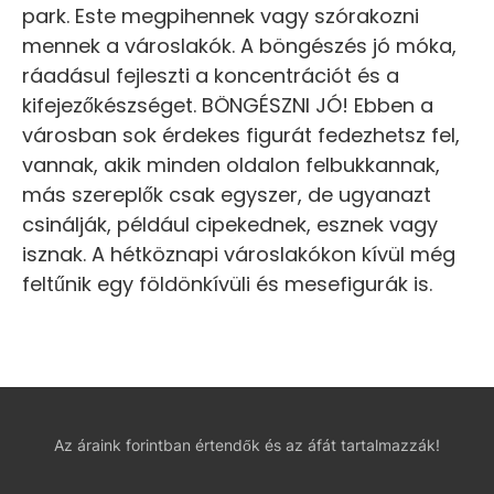
park. Este megpihennek vagy szórakozni
mennek a városlakók. A böngészés jó móka,
ráadásul fejleszti a koncentrációt és a
kifejezőkészséget. BÖNGÉSZNI JÓ! Ebben a
városban sok érdekes figurát fedezhetsz fel,
vannak, akik minden oldalon felbukkannak,
más szereplők csak egyszer, de ugyanazt
csinálják, például cipekednek, esznek vagy
isznak. A hétköznapi városlakókon kívül még
feltűnik egy földönkívüli és mesefigurák is.
Az áraink forintban értendők és az áfát tartalmazzák!