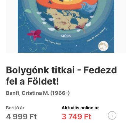
Bolygónk titkai - Fedezd
fel a Földet!
Banfi, Cristina M. (1966-)
Borító ár
Aktuális online ár
4 999 Ft
3 749 Ft