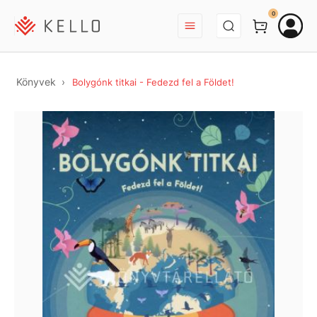
BEJELENTKEZÉS
0
Könyvek
Bolygónk titkai - Fedezd fel a Földet!