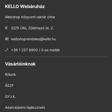
KELLO Webáruház
Webshop központi raktár címe
2225 Üllő, Zöldmező út. 2.
webshoprendeles@kello.hu
+36 1 237 6900 / 3-as mellék
Vásárlóinknak
Rólunk
ÁSZF
GY.I.K.
Adatvédelmi tájékoztató