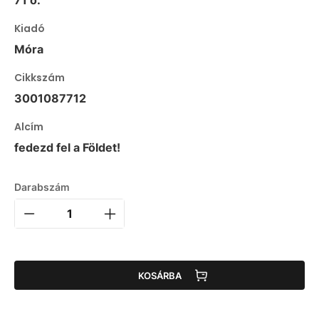
71 o.
Kiadó
Móra
Cikkszám
3001087712
Alcím
fedezd fel a Földet!
Darabszám
KOSÁRBA