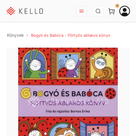
BEJELENTKEZÉS
0
Könyvek
Bogyó és Babóca - Pöttyös ablakos könyv