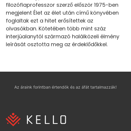
filozófiaprofesszor szerző először 1975-ben
megjelent Élet az élet után című könyvében
foglaltak ezt a hitet erősítettek az
olvasókban. Kötetében több mint száz
interjúalanytól származó halálközeli élmény
leírását osztotta meg az érdeklődőkkel.
Az áraink forintban értendők és az áfát tartalmazzák!