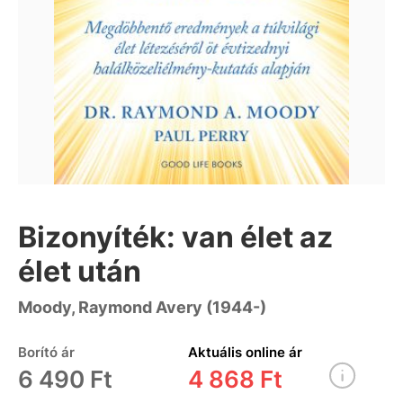
Bizonyíték: van élet az
élet után
Moody, Raymond Avery (1944-)
Borító ár
Aktuális online ár
6 490 Ft
4 868 Ft