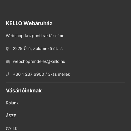
KELLO Webáruház
Webshop központi raktár címe
2225 Üllő, Zöldmező út. 2.
webshoprendeles@kello.hu
+36 1 237 6900 / 3-as mellék
Vásárlóinknak
Rólunk
ÁSZF
GY.I.K.