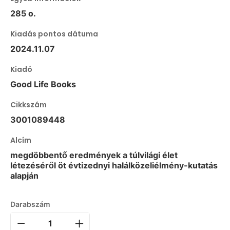
285 o.
Kiadás pontos dátuma
2024.11.07
Kiadó
Good Life Books
Cikkszám
3001089448
Alcím
megdöbbentő eredmények a túlvilági élet
létezéséről öt évtizednyi halálközeliélmény-kutatás
alapján
Darabszám