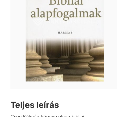
Teljes leírás
Cseri Kálmán könyve olyan bibliai