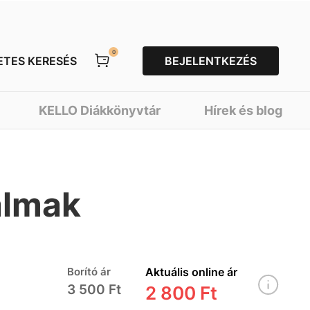
0
ETES KERESÉS
BEJELENTKEZÉS
KELLO Diákkönyvtár
Hírek és blog
almak
Borító ár
Aktuális online ár
3 500 Ft
2 800 Ft