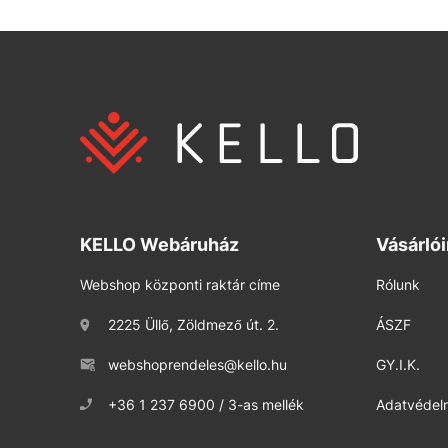
KELLO Webáruház
Vásárló
Webshop központi raktár címe
Rólunk
2225 Üllő, Zöldmező út. 2.
ÁSZF
webshoprendeles@kello.hu
GY.I.K.
+36 1 237 6900 / 3-as mellék
Adatvédelm