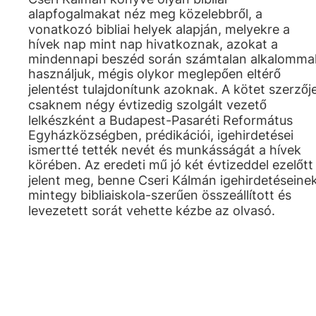
alapfogalmakat néz meg közelebbről, a
vonatkozó bibliai helyek alapján, melyekre a
hívek nap mint nap hivatkoznak, azokat a
mindennapi beszéd során számtalan alkalomma
használjuk, mégis olykor meglepően eltérő
jelentést tulajdonítunk azoknak. A kötet szerzőj
csaknem négy évtizedig szolgált vezető
lelkészként a Budapest-Pasaréti Református
Egyházközségben, prédikációi, igehirdetései
ismertté tették nevét és munkásságát a hívek
körében. Az eredeti mű jó két évtizeddel ezelőtt
jelent meg, benne Cseri Kálmán igehirdetéseine
mintegy bibliaiskola-szerűen összeállított és
levezetett sorát vehette kézbe az olvasó.