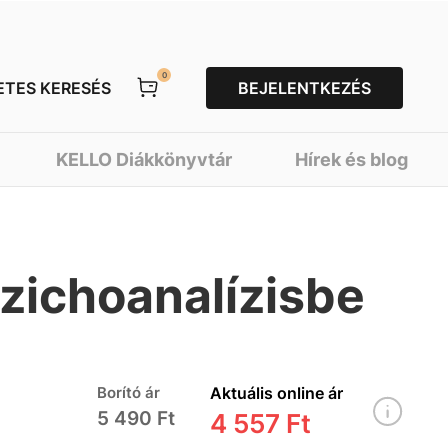
0
ETES KERESÉS
BEJELENTKEZÉS
KELLO Diákkönyvtár
Hírek és blog
zichoanalízisbe
Borító ár
Aktuális online ár
5 490 Ft
4 557 Ft