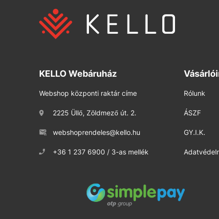
KELLO Webáruház
Vásárló
Webshop központi raktár címe
Rólunk
2225 Üllő, Zöldmező út. 2.
ÁSZF
webshoprendeles@kello.hu
GY.I.K.
+36 1 237 6900 / 3-as mellék
Adatvédelm