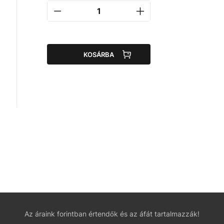
KOSÁRBA
Az áraink forintban értendők és az áfát tartalmazzák!