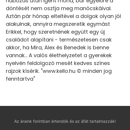
habozás után igent mond, bár egyelőre a
döntését nem osztja meg manócskáival.
Aztán pár hónap elteltével a dolgok olyan jól
alakulnak, annyira megszeretik egymást
Erikkel, hogy szeretnének együtt egy új
családot alapítani - természetesen csak
akkor, ha Mira, Alex és Benedek is benne
vannak... A valós élethelyzetet a gyerekek
nyelvén feldolgozó mesét kedves színes
rajzok kísérik. "www.kello.hu © minden jog
fenntartva"
Az áraink forintban értendők és az áfát tartalmazzák!