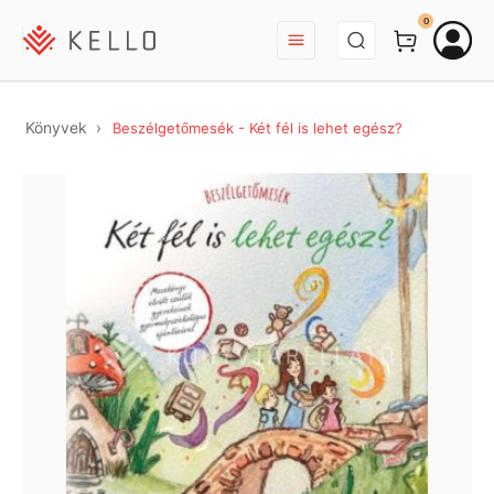
BEJELENTKEZÉS
0
Könyvek
Beszélgetőmesék - Két fél is lehet egész?