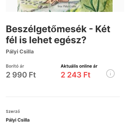
Beszélgetőmesék - Két
fél is lehet egész?
Pályi Csilla
Borító ár
Aktuális online ár
2 990 Ft
2 243 Ft
Szerző
Pályi Csilla