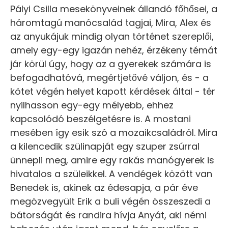
Pályi Csilla mesekönyveinek állandó főhősei, a
háromtagú manócsalád tagjai, Mira, Alex és
az anyukájuk mindig olyan történet szereplői,
amely egy-egy igazán nehéz, érzékeny témát
jár körül úgy, hogy az a gyerekek számára is
befogadhatóvá, megértjetővé váljon, és - a
kötet végén helyet kapott kérdések által - tér
nyilhasson egy-egy mélyebb, ehhez
kapcsolódó beszélgetésre is. A mostani
mesében így esik szó a mozaikcsaládról. Mira
a kilencedik szülinapját egy szuper zsúrral
ünnepli meg, amire egy rakás manógyerek is
hivatalos a szüleikkel. A vendégek között van
Benedek is, akinek az édesapja, a pár éve
megözvegyült Erik a buli végén összeszedi a
bátorságát és randira hívja Anyát, aki némi