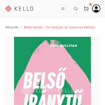
BEJELENTKEZÉS
0
Könyvek
Belső iránytű - Tíz módszer az önazonos élethez