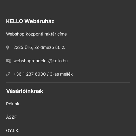
KELLO Webáruház
Webshop központi raktár címe
2225 Üllő, Zöldmező út. 2.
webshoprendeles@kello.hu
+36 1 237 6900 / 3-as mellék
Vásárlóinknak
Rólunk
ÁSZF
GY.I.K.