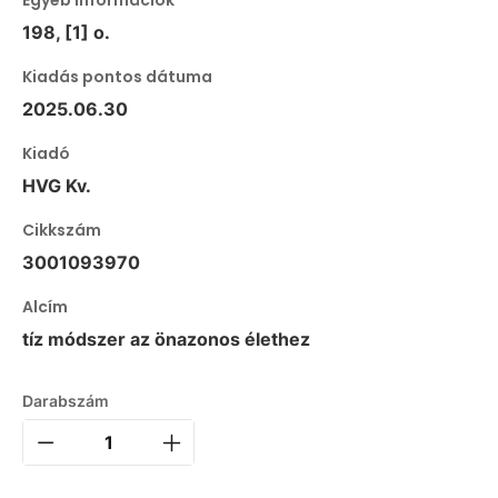
Egyéb információk
198, [1] o.
Kiadás pontos dátuma
2025.06.30
Kiadó
HVG Kv.
Cikkszám
3001093970
Alcím
tíz módszer az önazonos élethez
Darabszám