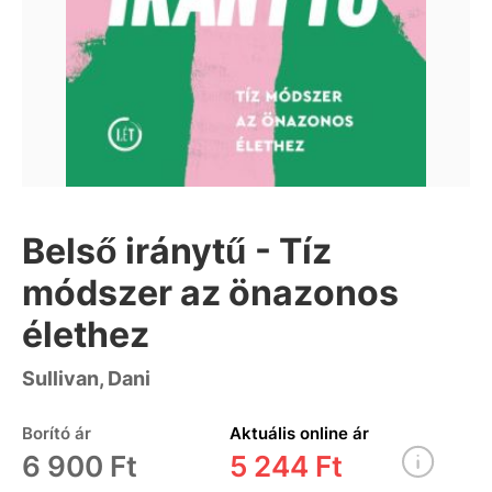
Belső iránytű - Tíz
módszer az önazonos
élethez
Sullivan, Dani
Borító ár
Aktuális online ár
6 900 Ft
5 244 Ft