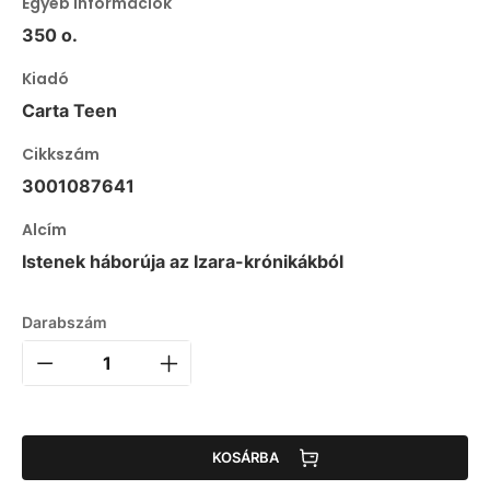
Egyéb információk
350 o.
Kiadó
Carta Teen
Cikkszám
3001087641
Alcím
Istenek háborúja az Izara-krónikákból
Darabszám
KOSÁRBA