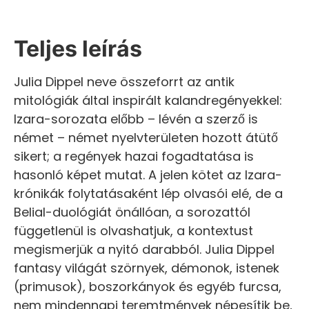
Teljes leírás
Julia Dippel neve összeforrt az antik
mitológiák által inspirált kalandregényekkel:
Izara-sorozata előbb – lévén a szerző is
német – német nyelvterületen hozott átütő
sikert; a regények hazai fogadtatása is
hasonló képet mutat. A jelen kötet az Izara-
krónikák folytatásaként lép olvasói elé, de a
Belial-duológiát önállóan, a sorozattól
függetlenül is olvashatjuk, a kontextust
megismerjük a nyitó darabból. Julia Dippel
fantasy világát szörnyek, démonok, istenek
(primusok), boszorkányok és egyéb furcsa,
nem mindennapi teremtmények népesítik be,