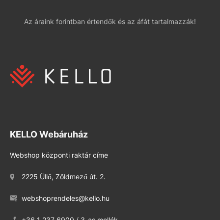
Az áraink forintban értendők és az áfát tartalmazzák!
KELLO Webáruház
Webshop központi raktár címe
2225 Üllő, Zöldmező út. 2.
webshoprendeles@kello.hu
+36 1 237 6900 / 3-as mellék