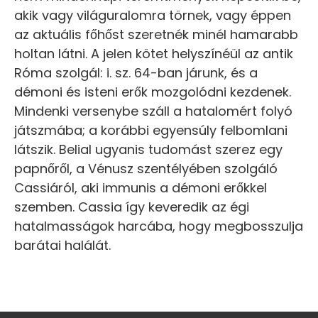
akik vagy világuralomra törnek, vagy éppen
az aktuális főhőst szeretnék minél hamarabb
holtan látni. A jelen kötet helyszínéül az antik
Róma szolgál: i. sz. 64-ban járunk, és a
démoni és isteni erők mozgolódni kezdenek.
Mindenki versenybe száll a hatalomért folyó
játszmába; a korábbi egyensúly felbomlani
látszik. Belial ugyanis tudomást szerez egy
papnőről, a Vénusz szentélyében szolgáló
Cassiáról, aki immunis a démoni erőkkel
szemben. Cassia így keveredik az égi
hatalmasságok harcába, hogy megbosszulja
barátai halálát.