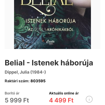
Belial - Istenek háborúja
Dippel, Julia (1984-)
Raktári szám:
803595
Borító ár
Aktuális online ár
5 999 Ft
4 499 Ft