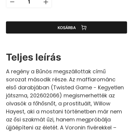
KOSÁRBA
Teljes leírás
A regény a Bűnös megszállottak című
sorozat második része. Az maffiarománc
első darabjában (Twisted Game - Kegyetlen
játszma, 202602066) megismerhették az
olvasók a főhősnőt, a prostituált, Willow
Hayest, aki a mostani történetben már nem
az ősi szakmát űzi, hanem megpróbálja
újjáépíteni az életét. A Voronin fivérekkel –