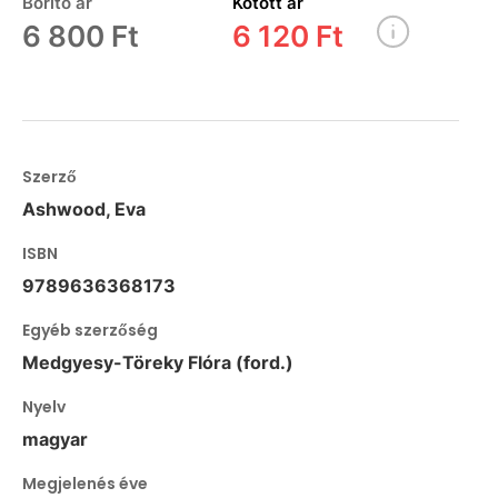
Borító ár
Kötött ár
6 800 Ft
6 120 Ft
Szerző
Ashwood, Eva
ISBN
9789636368173
Egyéb szerzőség
Medgyesy-Töreky Flóra (ford.)
Nyelv
magyar
Megjelenés éve