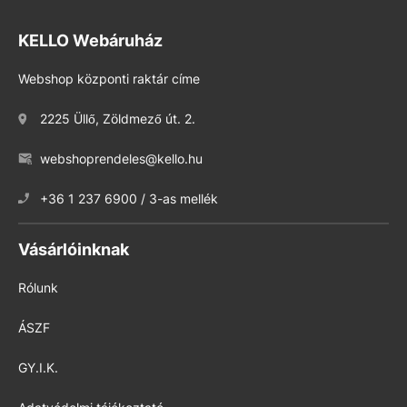
KELLO Webáruház
Webshop központi raktár címe
2225 Üllő, Zöldmező út. 2.
webshoprendeles@kello.hu
+36 1 237 6900 / 3-as mellék
Vásárlóinknak
Rólunk
ÁSZF
GY.I.K.