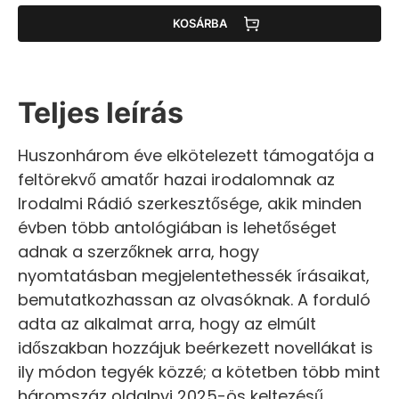
KOSÁRBA
Teljes leírás
Huszonhárom éve elkötelezett támogatója a
feltörekvő amatőr hazai irodalomnak az
Irodalmi Rádió szerkesztősége, akik minden
évben több antológiában is lehetőséget
adnak a szerzőknek arra, hogy
nyomtatásban megjelentethessék írásaikat,
bemutatkozhassan az olvasóknak. A forduló
adta az alkalmat arra, hogy az elmúlt
időszakban hozzájuk beérkezett novellákat is
ily módon tegyék közzé; a kötetben több mint
háromszáz oldalnyi 2025-ös keltezésű