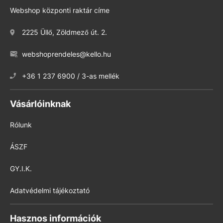
Webshop központi raktár címe
2225 Üllő, Zöldmező út. 2.
webshoprendeles@kello.hu
+36 1 237 6900 / 3-as mellék
Vásárlóinknak
Rólunk
ÁSZF
GY.I.K.
Adatvédelmi tájékoztató
Hasznos információk