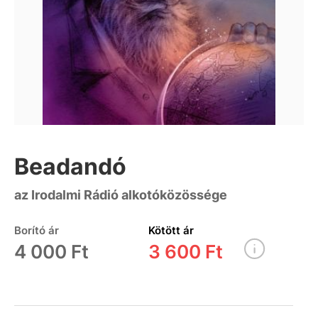
Beadandó
az Irodalmi Rádió alkotóközössége
Borító ár
Kötött ár
4 000 Ft
3 600 Ft