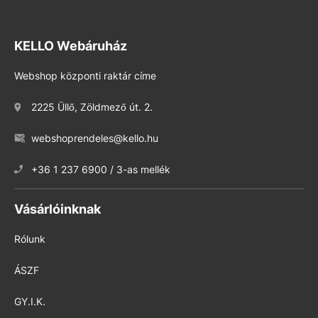
KELLO Webáruház
Webshop központi raktár címe
2225 Üllő, Zöldmező út. 2.
webshoprendeles@kello.hu
+36 1 237 6900 / 3-as mellék
Vásárlóinknak
Rólunk
ÁSZF
GY.I.K.