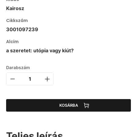
Kairosz
Cikkszám
3001097239
Alcím
a szeretet: utópia vagy kiút?
Darabszám
KOSÁRBA
Teljes leírás