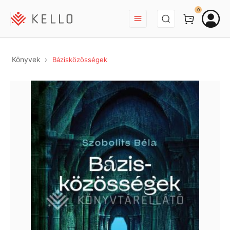
BEJELENTKEZÉS
0
Könyvek
Bázisközösségek