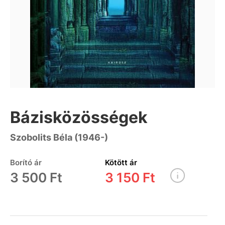
Bázisközösségek
Szobolits Béla (1946-)
Borító ár
Kötött ár
3 500 Ft
3 150 Ft