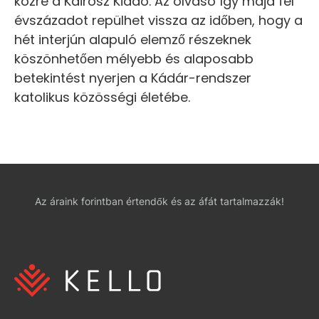
közre a Kairosz Kiadó. Az olvasó így majd fél
évszázadot repülhet vissza az időben, hogy a
hét interjún alapuló elemző részeknek
köszönhetően mélyebb és alaposabb
betekintést nyerjen a Kádár-rendszer
katolikus közösségi életébe.
Az áraink forintban értendők és az áfát tartalmazzák!