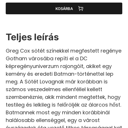
KOSÁRBA
Teljes leírás
Greg Cox sötét színekkel megfestett regénye
Gotham városába repíti el a DC
képregényuniverzum rajongóit, akiket egy
kemény és eredeti Batman-történettel lep
meg. A Sötét Lovagnak már korábban is
számos veszedelmes ellenféllel kellett
szembenéznie, akik mindent megtettek, hogy
testileg és lelkileg is felőröljék az álarcos hőst.
Batmannek most egy minden korábbinál
halálosabb ellenséggel, egy a várost
évszázadok óta vezető titkos társasággal kell