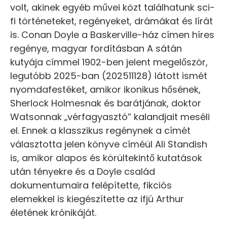
volt, akinek egyéb művei közt találhatunk sci-
fi történeteket, regényeket, drámákat és lírát
is. Conan Doyle a Baskerville-ház címen híres
regénye, magyar fordításban A sátán
kutyája címmel 1902-ben jelent megelőször,
legutóbb 2025-ban (202511128) látott ismét
nyomdafestéket, amikor ikonikus hősének,
Sherlock Holmesnak és barátjának, doktor
Watsonnak „vérfagyasztó” kalandjait meséli
el. Ennek a klasszikus regénynek a címét
választotta jelen könyve címéül Ali Standish
is, amikor alapos és körültekintő kutatások
után tényekre és a Doyle család
dokumentumaira felépítette, fikciós
elemekkel is kiegészítette az ifjú Arthur
életének krónikáját.