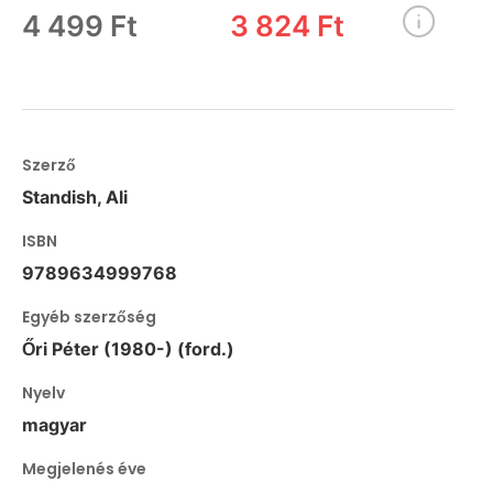
4 499 Ft
3 824 Ft
Szerző
Standish, Ali
ISBN
9789634999768
Egyéb szerzőség
Őri Péter (1980-) (ford.)
Nyelv
magyar
Megjelenés éve