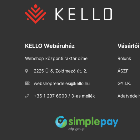
KELLO Webáruház
Vásárló
Webshop központi raktár címe
Rólunk
2225 Üllő, Zöldmező út. 2.
ÁSZF
webshoprendeles@kello.hu
GY.I.K.
+36 1 237 6900 / 3-as mellék
Adatvédelm