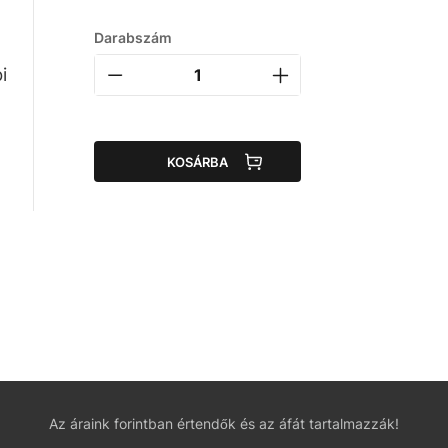
Darabszám
i
KOSÁRBA
Az áraink forintban értendők és az áfát tartalmazzák!