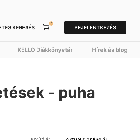
0
ETES KERESÉS
BEJELENTKEZÉS
KELLO Diákkönyvtár
Hírek és blog
etések - puha
Borító ár
Aktuális online ár