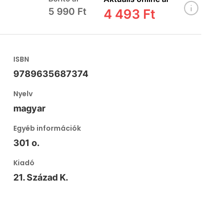
5 990 Ft
4 493 Ft
ISBN
9789635687374
Nyelv
magyar
Egyéb információk
301 o.
Kiadó
21. Század K.