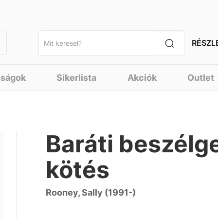
RÉSZL
nságok
Sikerlista
Akciók
Outlet
Baráti beszélg
kötés
Rooney, Sally (1991-)