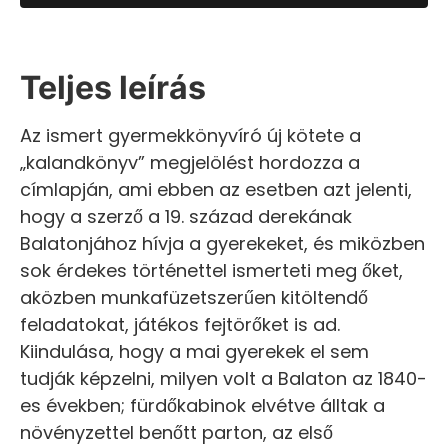
Teljes leírás
Az ismert gyermekkönyvíró új kötete a
„kalandkönyv” megjelölést hordozza a
címlapján, ami ebben az esetben azt jelenti,
hogy a szerző a 19. század derekának
Balatonjához hívja a gyerekeket, és miközben
sok érdekes történettel ismerteti meg őket,
aközben munkafüzetszerűen kitöltendő
feladatokat, játékos fejtörőket is ad.
Kiindulása, hogy a mai gyerekek el sem
tudják képzelni, milyen volt a Balaton az 1840-
es években; fürdőkabinok elvétve álltak a
növényzettel benőtt parton, az első