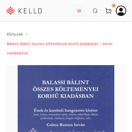
BEJELENTKEZÉS
0
Könyvek
Balassi Bálint összes költeménye korhű kiadásban - zenei
melléklettel