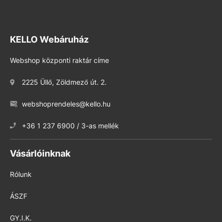
KELLO Webáruház
Webshop központi raktár címe
2225 Üllő, Zöldmező út. 2.
webshoprendeles@kello.hu
+36 1 237 6900 / 3-as mellék
Vásárlóinknak
Rólunk
ÁSZF
GY.I.K.