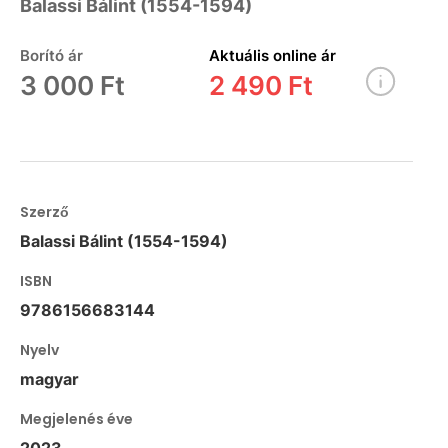
Balassi Bálint (1554-1594)
Borító ár
Aktuális online ár
3 000 Ft
2 490 Ft
Szerző
Balassi Bálint (1554-1594)
ISBN
9786156683144
Nyelv
magyar
Megjelenés éve
2023