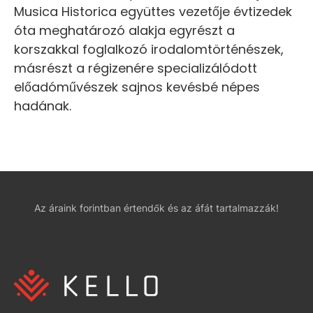
Musica Historica együttes vezetője évtizedek
óta meghatározó alakja egyrészt a
korszakkal foglalkozó irodalomtörténészek,
másrészt a régizenére specializálódott
előadóművészek sajnos kevésbé népes
hadának.
Az áraink forintban értendők és az áfát tartalmazzák!