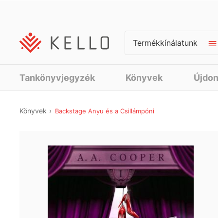
Termékkínálatunk
Tankönyvjegyzék
Könyvek
Újdo
Könyvek
Backstage Anyu és a Csillámpóni