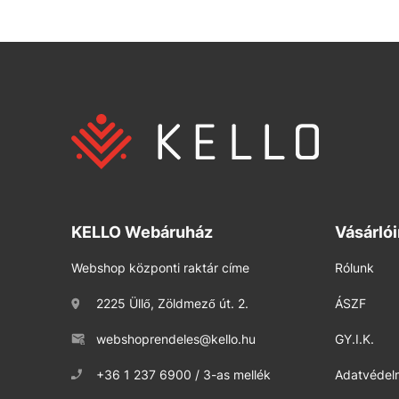
KELLO Webáruház
Vásárló
Webshop központi raktár címe
Rólunk
2225 Üllő, Zöldmező út. 2.
ÁSZF
webshoprendeles@kello.hu
GY.I.K.
+36 1 237 6900 / 3-as mellék
Adatvédelm