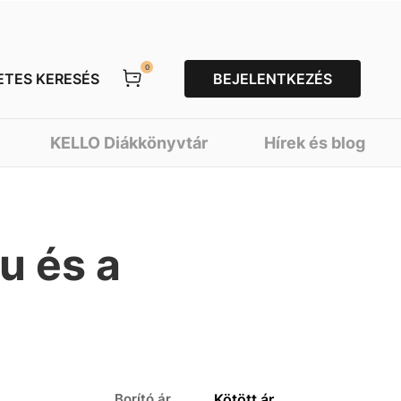
0
ETES KERESÉS
BEJELENTKEZÉS
KELLO Diákkönyvtár
Hírek és blog
u és a
Borító ár
Kötött ár