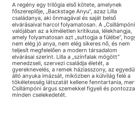
A regény egy trilógia első kötete, amelynek
főszereplője, „Backstage Anyu”, azaz Lilla
családanya, aki önmagával és saját belső
elvárásaival harcol folyamatosan. A „Csillámpóni
valójában az a kíméletlen kritikusa, lélekhangja,
amely folyamatosan azt „suttogja a fülébe”, hog
nem elég jó anya, nem elég sikeres nő, és nem
teljesít megfelelően a modern társadalom
elvárásai szerint. Lilla a „színfalak mögött”
menedzseli, szervezi családja életét, a
gyereknevelés, a remek háziasszony, az egyedü
álló anyuka imázsát, miközben a külvilág felé a
tökéletesség látszatát kellene fenntartania, mer
Csillámpóni árgus szemekkel figyeli és pontozza
minden cselekedetét.