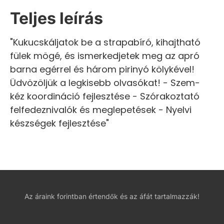
Teljes leírás
"Kukucskáljatok be a strapabíró, kihajtható
fülek mögé, és ismerkedjetek meg az apró
barna egérrel és három pirinyó kölykével!
Üdvözöljük a legkisebb olvasókat! - Szem-
kéz koordináció fejlesztése - Szórakoztató
felfedeznivalók és meglepetések - Nyelvi
készségek fejlesztése"
Az áraink forintban értendők és az áfát tartalmazzák!