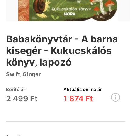
Babakönyvtár - A barna
kisegér - Kukucskálós
könyv, lapozó
Swift, Ginger
Borító ár
Aktuális online ár
2 499 Ft
1 874 Ft