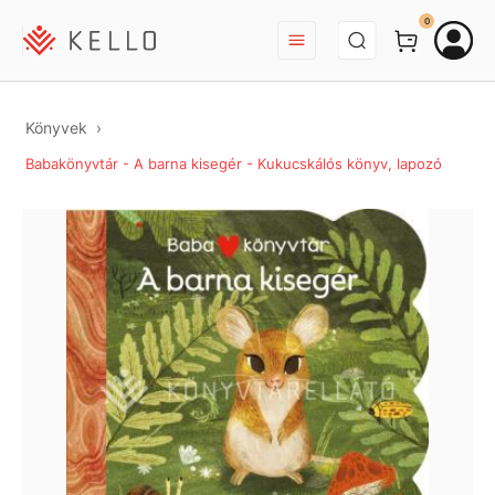
BEJELENTKEZÉS
0
Könyvek
Babakönyvtár - A barna kisegér - Kukucskálós könyv, lapozó