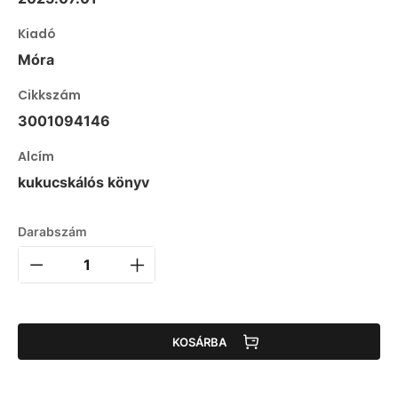
Kiadó
Móra
Cikkszám
3001094146
Alcím
kukucskálós könyv
Darabszám
KOSÁRBA