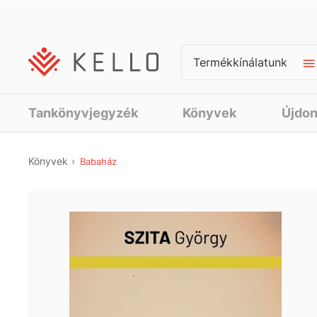
Termékkínálatunk
Tankönyvjegyzék
Könyvek
Újdo
Könyvek
Babaház