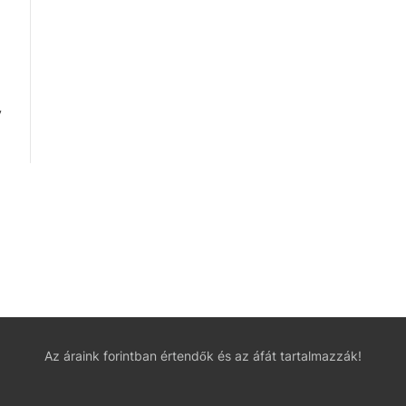
y
Az áraink forintban értendők és az áfát tartalmazzák!