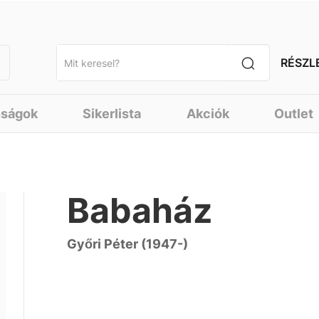
RÉSZL
nságok
Sikerlista
Akciók
Outlet
Babaház
Győri Péter (1947-)