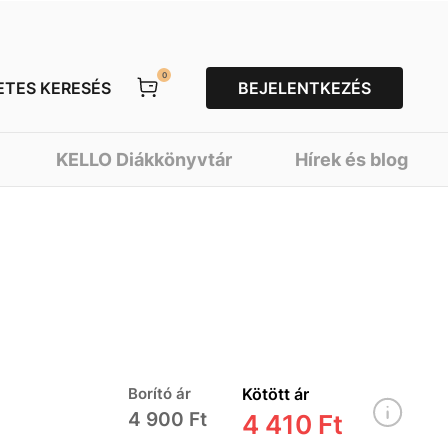
0
ETES KERESÉS
BEJELENTKEZÉS
KELLO Diákkönyvtár
Hírek és blog
Borító ár
Kötött ár
4 900 Ft
4 410 Ft