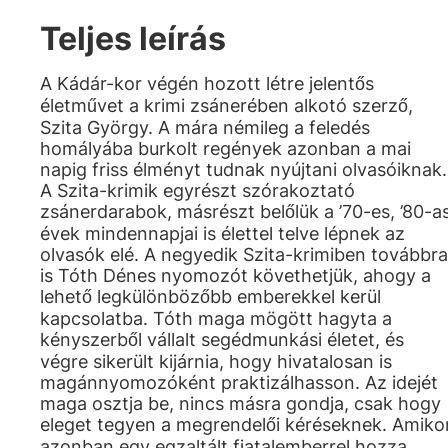
Teljes leírás
A Kádár-kor végén hozott létre jelentős
életművet a krimi zsánerében alkotó szerző,
Szita György. A mára némileg a feledés
homályába burkolt regények azonban a mai
napig friss élményt tudnak nyújtani olvasóiknak.
A Szita-krimik egyrészt szórakoztató
zsánerdarabok, másrészt belőlük a ’70-es, ’80-a
évek mindennapjai is élettel telve lépnek az
olvasók elé. A negyedik Szita-krimiben továbbra
is Tóth Dénes nyomozót követhetjük, ahogy a
lehető legkülönbözőbb emberekkel kerül
kapcsolatba. Tóth maga mögött hagyta a
kényszerből vállalt segédmunkási életet, és
végre sikerült kijárnia, hogy hivatalosan is
magánnyomozóként praktizálhasson. Az idejét
maga osztja be, nincs másra gondja, csak hogy
eleget tegyen a megrendelői kéréseknek. Amiko
azonban egy egzaltált fiatalemberrel hozza