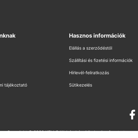
inknak
Hasznos információk
Elállás a szerződéstől
Szállítási és fizetési információk
Hírlevél-feliratkozás
i tájékoztató
Sütikezelés
Copyright © 2026 KELLO Webáruház. Minden jog fenntartva.