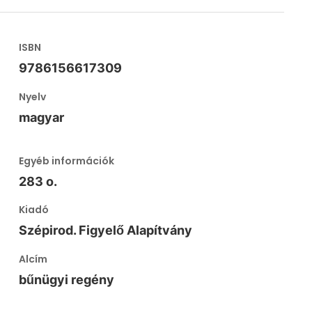
ISBN
9786156617309
Nyelv
magyar
Egyéb információk
283 o.
Kiadó
Szépirod. Figyelő Alapítvány
Alcím
bűnügyi regény