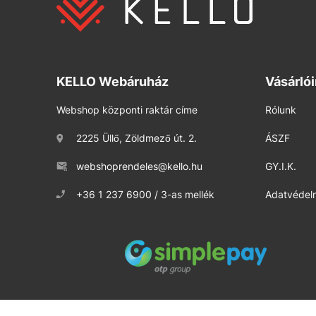
KELLO Webáruház
Vásárló
Webshop központi raktár címe
Rólunk
2225 Üllő, Zöldmező út. 2.
ÁSZF
webshoprendeles@kello.hu
GY.I.K.
+36 1 237 6900 / 3-as mellék
Adatvédelm