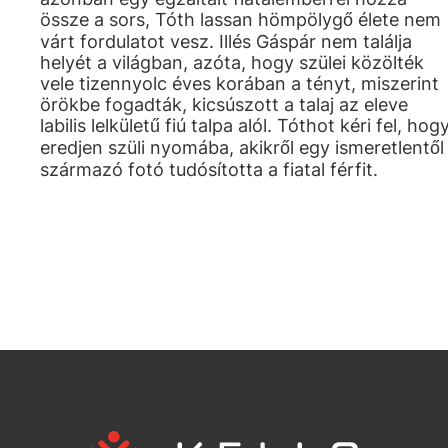
össze a sors, Tóth lassan hömpölygő élete nem
várt fordulatot vesz. Illés Gáspár nem találja
helyét a világban, azóta, hogy szülei közölték
vele tizennyolc éves korában a tényt, miszerint
örökbe fogadták, kicsúszott a talaj az eleve
labilis lelkületű fiú talpa alól. Tóthot kéri fel, hog
eredjen szüli nyomába, akikről egy ismeretlentől
származó fotó tudósította a fiatal férfit.