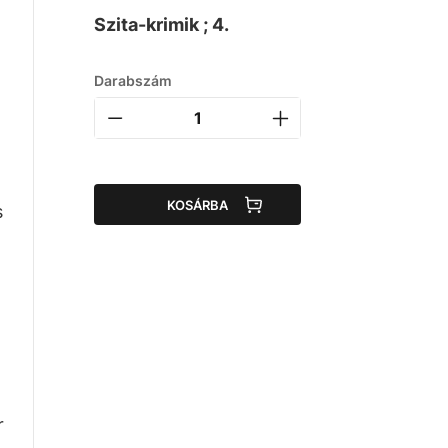
Szita-krimik ; 4.
Darabszám
KOSÁRBA
s
r