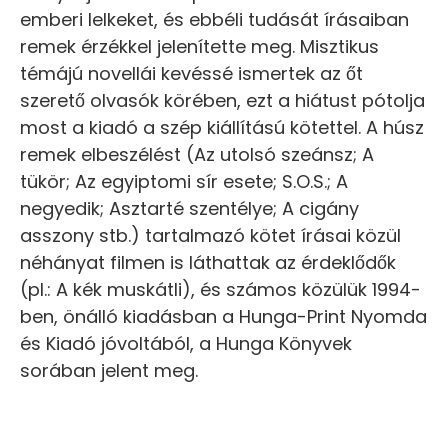
emberi lelkeket, és ebbéli tudását írásaiban
remek érzékkel jelenítette meg. Misztikus
témájú novellái kevéssé ismertek az őt
szerető olvasók körében, ezt a hiátust pótolja
most a kiadó a szép kiállítású kötettel. A húsz
remek elbeszélést (Az utolsó szeánsz; A
tükör; Az egyiptomi sír esete; S.O.S.; A
negyedik; Asztarté szentélye; A cigány
asszony stb.) tartalmazó kötet írásai közül
néhányat filmen is láthattak az érdeklődők
(pl.: A kék muskátli), és számos közülük 1994-
ben, önálló kiadásban a Hunga-Print Nyomda
és Kiadó jóvoltából, a Hunga Könyvek
sorában jelent meg.