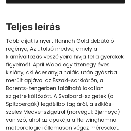
Teljes leírás
Több díjat is nyert Hannah Gold debütáló
regénye, Az utolsó medve, amely a
klamíváltozás veszélyeire hívja fel a gyerekek
figyelmét. April Wood egy tizenegy éves
kislány, aki édesanyja halála után gyászba
merült apjával az Északi-sarkkörön, a
Barents-tengerben található lakatlan
szigetre költözött. A Svalbard-szigetek (a
Spitzbergák) legdélibb tagjáról, a sziklás-
szeles Medve-szigetről (norvégul: Bjørnøya)
van szó, ahol az apukája a Herwinghamna
meteorológiai állomáson végez méréseket.