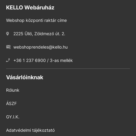
KELLO Webáruház
Webshop központi raktár címe
2225 Üllő, Zöldmező út. 2.
webshoprendeles@kello.hu
+36 1 237 6900 / 3-as mellék
Vásárlóinknak
Rólunk
ÁSZF
GY.I.K.
Adatvédelmi tájékoztató