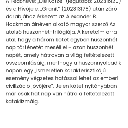
A Fedőneve: „Die Katze” (legutóbb: 202316120)
és a Hívójele: „Granit” (202313178) után záró
darabjához érkezett az Alexander B.
Hackman álnéven alkotó magyar szerző Az
utolsó huszonhét-trilógiája. A keretcím arra
utal, hogy a három kötet egyben huszonhét
nap történetét meséli el – azon huszonhét
napét, amely hátravan a világ feltételezett
összeomlásáig, merthogy a huszonnyolcadik
napon egy „ismeretlen karakterisztikájú
esemény végzetes hatással lehet az emberi
civilizáció jövőjére”. Jelen kötet nyitányában
már csak hat nap van hátra a feltételezett
kataklizmáig.