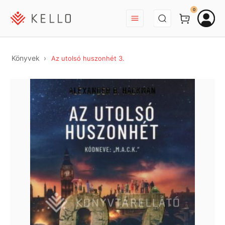
BEJELENTKEZÉS
0
Könyvek
Az utolsó huszonhét 3.