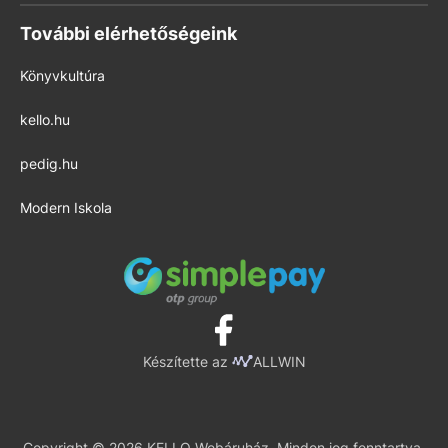
További elérhetőségeink
Könyvkultúra
kello.hu
pedig.hu
Modern Iskola
Készítette az
ALLWIN
Copyright © 2026 KELLO Webáruház. Minden jog fenntartva.