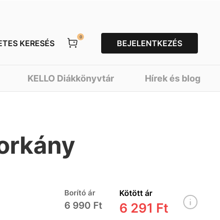
0
ETES KERESÉS
BEJELENTKEZÉS
KELLO Diákkönyvtár
Hírek és blog
zorkány
Borító ár
Kötött ár
6 990 Ft
6 291 Ft