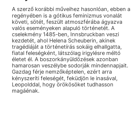
A szerző korábbi műveihez hasonlóan, ebben a
regényében is a gótikus feminizmus vonalát
követi, sötét, feszült atmoszférába ágyazva
valós eseményeken alapuló történetét. A
cselekmény 1485-ben, Innsbruckban veszi
kezdetét, ahol Helena Scheuberin, akinek
tragédiáját a történetírás sokáig elhallgatta,
fiatal feleségként, látszólag irigylésre méltó
életet él. A boszorkányüldözések azonban
hamarosan veszélybe sodorják mindennapjait.
Gazdag férje nemzőképtelen, ezért arra
kényszeríti feleségét, feküdjön le inasával,
Leopolddal, hogy örökösöket tudhasson
magáénak.