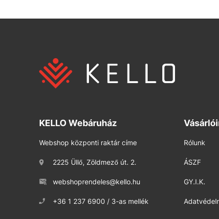
KELLO Webáruház
Vásárló
Webshop központi raktár címe
Rólunk
2225 Üllő, Zöldmező út. 2.
ÁSZF
webshoprendeles@kello.hu
GY.I.K.
+36 1 237 6900 / 3-as mellék
Adatvédelm