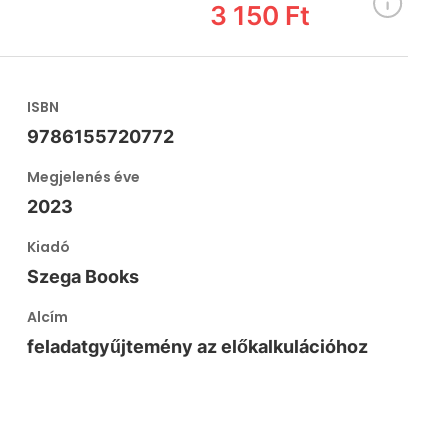
3 150 Ft
ISBN
9786155720772
Megjelenés éve
2023
Kiadó
Szega Books
Alcím
feladatgyűjtemény az előkalkulációhoz