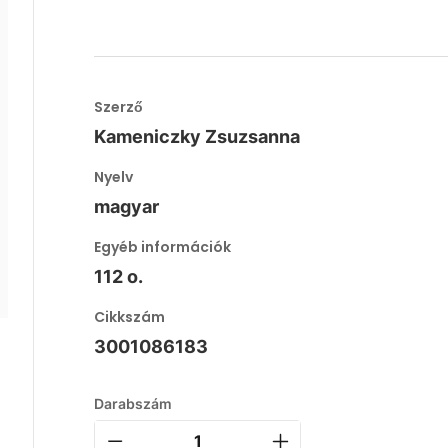
Szerző
Kameniczky Zsuzsanna
Nyelv
magyar
Egyéb információk
112 o.
Cikkszám
3001086183
Darabszám