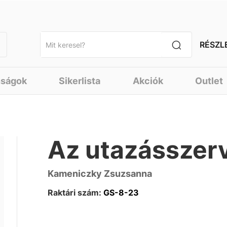
RÉSZL
nságok
Sikerlista
Akciók
Outlet
Az utazásszer
Kameniczky Zsuzsanna
Raktári szám:
GS-8-23