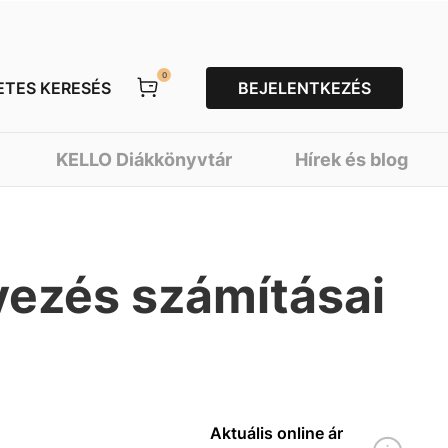
0
ETES KERESÉS
BEJELENTKEZÉS
KELLO Diákkönyvtár
Hírek és blog
vezés számításai
Aktuális online ár