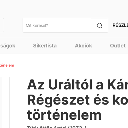
RÉSZL
nságok
Sikerlista
Akciók
Outlet
rténelem
Az Uráltól a Ká
Régészet és ko
történelem