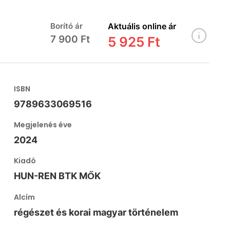
Borító ár
Aktuális online ár
7 900 Ft
5 925 Ft
ISBN
9789633069516
Megjelenés éve
2024
Kiadó
HUN-REN BTK MŐK
Alcím
régészet és korai magyar történelem