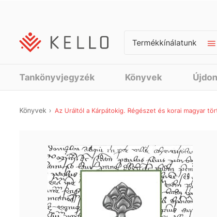
Termékkínálatunk
Tankönyvjegyzék
Könyvek
Újdo
Könyvek
Az Uráltól a Kárpátokig. Régészet és korai magyar tö