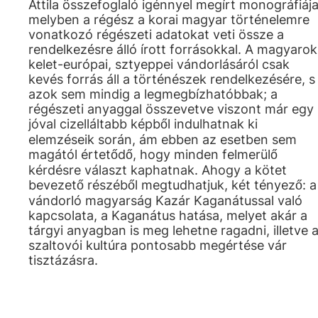
Attila összefoglaló igénnyel megírt monográfiája
melyben a régész a korai magyar történelemre
vonatkozó régészeti adatokat veti össze a
rendelkezésre álló írott forrásokkal. A magyarok
kelet-európai, sztyeppei vándorlásáról csak
kevés forrás áll a történészek rendelkezésére, s
azok sem mindig a legmegbízhatóbbak; a
régészeti anyaggal összevetve viszont már egy
jóval cizelláltabb képből indulhatnak ki
elemzéseik során, ám ebben az esetben sem
magától értetődő, hogy minden felmerülő
kérdésre választ kaphatnak. Ahogy a kötet
bevezető részéből megtudhatjuk, két tényező: a
vándorló magyarság Kazár Kaganátussal való
kapcsolata, a Kaganátus hatása, melyet akár a
tárgyi anyagban is meg lehetne ragadni, illetve 
szaltovói kultúra pontosabb megértése vár
tisztázásra.