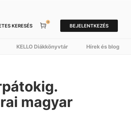
0
ETES KERESÉS
BEJELENTKEZÉS
KELLO Diákkönyvtár
Hírek és blog
rpátokig.
rai magyar