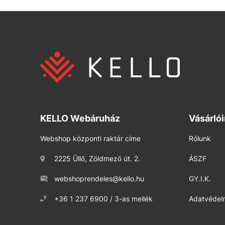
KELLO Webáruház
Vásárló
Webshop központi raktár címe
Rólunk
2225 Üllő, Zöldmező út. 2.
ÁSZF
webshoprendeles@kello.hu
GY.I.K.
+36 1 237 6900 / 3-as mellék
Adatvédelm