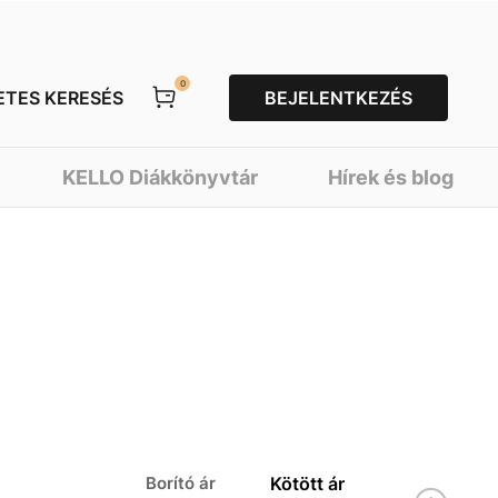
0
ETES KERESÉS
BEJELENTKEZÉS
KELLO Diákkönyvtár
Hírek és blog
Borító ár
Kötött ár