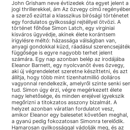
John Grisham neve évtizedek óta egyet jelent a
jogi thrillerekkel, ám Az özvegy című regényébe
a szerző ezúttal a klasszikus bírósági történetet
egy fordulatos gyilkossági rejtéllyel ötvözi. A
történet főhőse Simon Latch, egy virginiai
kisváros ügyvédje, akinek élete korántsem
irigylésre méltó: házassága válságban van,
anyagi gondokkal küzd, ráadásul szerencsejáték
függősége is egyre nagyobb terhet jelent
számára. Egy nap azonban belép az irodájába
Eleanor Barnett, egy nyolcvanöt éves özvegy,
aki új végrendeletet szeretne készíttetni, és azt
állítja, hogy több mint tizenhatmillió dolláros
vagyonnal rendelkezik, amelyről szinte senki se
tud. Simon úgy érzi, végre megérkezett élete
nagy lehetősége, és minden erejével igyekszik
megőrizni a titokzatos asszony bizalmát. A
helyzet azonban váratlan fordulatot vesz,
amikor Eleanor egy balesetet követően meghal,
a gyanú pedig fokozatosan Simonra terelődik.
Hamarosan gyilkossággal vádolják meg, és az