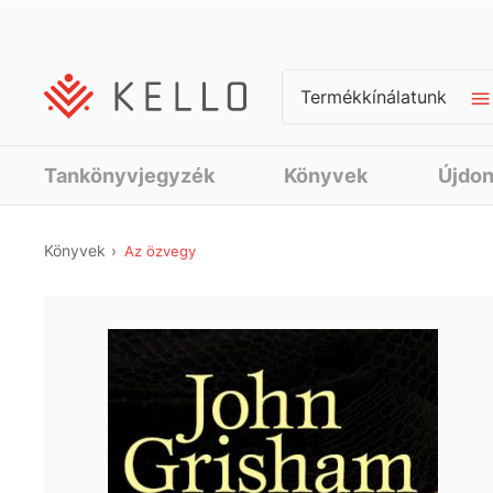
Termékkínálatunk
Tankönyvjegyzék
Könyvek
Újdo
Könyvek
Az özvegy