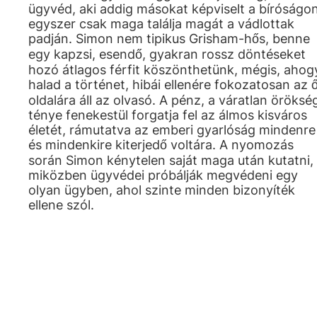
ügyvéd, aki addig másokat képviselt a bíróságon
egyszer csak maga találja magát a vádlottak
padján. Simon nem tipikus Grisham-hős, benne
egy kapzsi, esendő, gyakran rossz döntéseket
hozó átlagos férfit köszönthetünk, mégis, ahog
halad a történet, hibái ellenére fokozatosan az 
oldalára áll az olvasó. A pénz, a váratlan öröksé
ténye fenekestül forgatja fel az álmos kisváros
életét, rámutatva az emberi gyarlóság mindenre
és mindenkire kiterjedő voltára. A nyomozás
során Simon kénytelen saját maga után kutatni,
miközben ügyvédei próbálják megvédeni egy
olyan ügyben, ahol szinte minden bizonyíték
ellene szól.