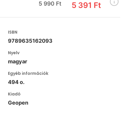
5 990 Ft
5 391 Ft
ISBN
9789635162093
Nyelv
magyar
Egyéb információk
494 o.
Kiadó
Geopen