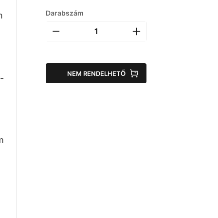
Darabszám
n
NEM RENDELHETŐ
-
m