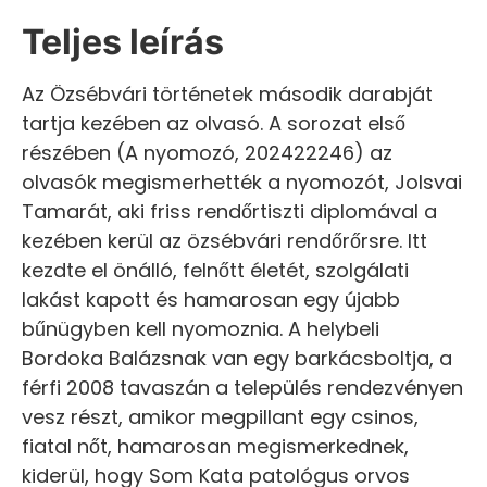
Teljes leírás
Az Özsébvári történetek második darabját
tartja kezében az olvasó. A sorozat első
részében (A nyomozó, 202422246) az
olvasók megismerhették a nyomozót, Jolsvai
Tamarát, aki friss rendőrtiszti diplomával a
kezében kerül az özsébvári rendőrőrsre. Itt
kezdte el önálló, felnőtt életét, szolgálati
lakást kapott és hamarosan egy újabb
bűnügyben kell nyomoznia. A helybeli
Bordoka Balázsnak van egy barkácsboltja, a
férfi 2008 tavaszán a település rendezvényen
vesz részt, amikor megpillant egy csinos,
fiatal nőt, hamarosan megismerkednek,
kiderül, hogy Som Kata patológus orvos