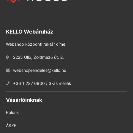
KELLO Webáruház
Webshop központi raktár címe
2225 Üllő, Zöldmező út. 2.
webshoprendeles@kello.hu
+36 1 237 6900 / 3-as mellék
Vásárlóinknak
Rólunk
ÁSZF