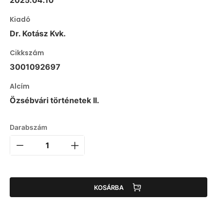
2025.04.10
Kiadó
Dr. Kotász Kvk.
Cikkszám
3001092697
Alcím
Özsébvári történetek II.
Darabszám
KOSÁRBA