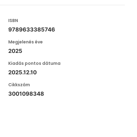
ISBN
9789633385746
Megjelenés éve
2025
Kiadás pontos dátuma
2025.12.10
Cikkszám
3001098348