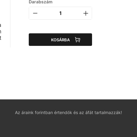
Darabszám
a
n
t
KOSÁRBA
Az áraink forintban értendők és az áfát tartalmazzák!