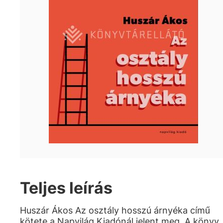
Teljes leírás
Huszár Ákos Az osztály hosszú árnyéka című
kötete a Napvilág Kiadónál jelent meg. A könyv