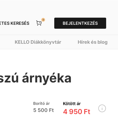
0
ETES KERESÉS
BEJELENTKEZÉS
KELLO Diákkönyvtár
Hírek és blog
szú árnyéka
Borító ár
Kötött ár
5 500 Ft
4 950 Ft