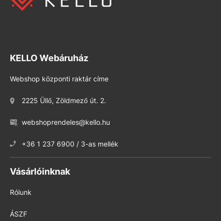
KELLO Webáruház
Webshop központi raktár címe
2225 Üllő, Zöldmező út. 2.
webshoprendeles@kello.hu
+36 1 237 6900 / 3-as mellék
Vásárlóinknak
Rólunk
ÁSZF