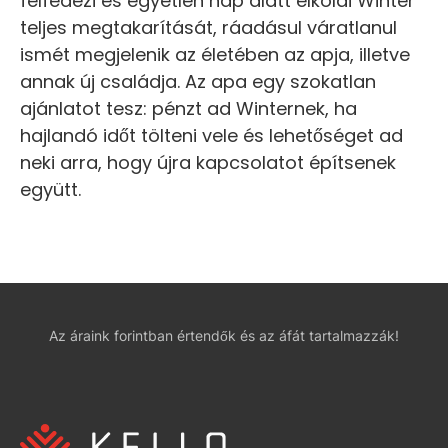
felfedezi és egyetlen nap alatt elköldi Winter
teljes megtakarítását, ráadásul váratlanul
ismét megjelenik az életében az apja, illetve
annak új családja. Az apa egy szokatlan
ajánlatot tesz: pénzt ad Winternek, ha
hajlandó időt tölteni vele és lehetőséget ad
neki arra, hogy újra kapcsolatot építsenek
együtt.
Az áraink forintban értendők és az áfát tartalmazzák!