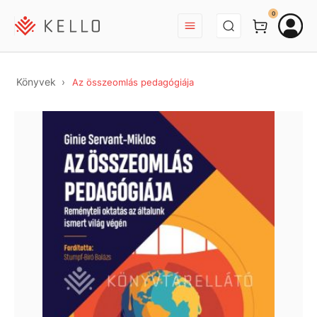
BEJELENTKEZÉS
0
Könyvek
Az összeomlás pedagógiája