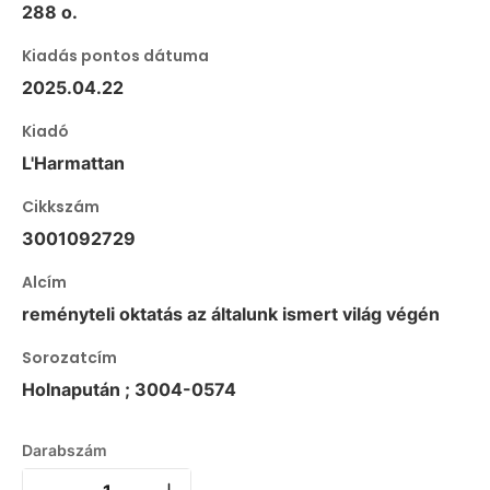
288 o.
Kiadás pontos dátuma
2025.04.22
Kiadó
L'Harmattan
Cikkszám
3001092729
Alcím
reményteli oktatás az általunk ismert világ végén
Sorozatcím
Holnapután ; 3004-0574
Darabszám