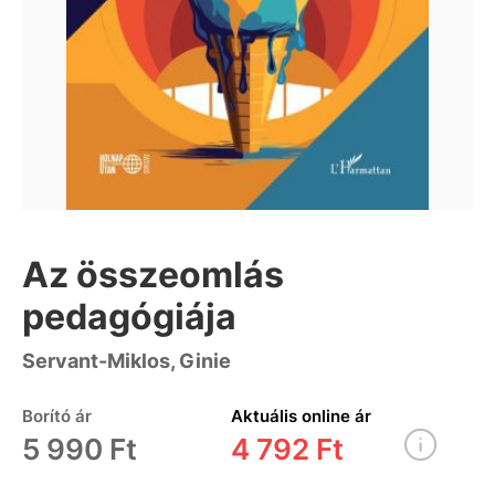
Az összeomlás
pedagógiája
Servant-Miklos, Ginie
Borító ár
Aktuális online ár
5 990 Ft
4 792 Ft