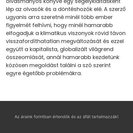
olvasmányos könyve egy segélykiáltásként
lép az olvasók és a döntéshozók elé. A szerző
ugyanis arra szeretné minél több ember
figyelmét felhívni, hogy minél hamarabb
elfogadjuk a klimatikus viszonyok rövid távon
visszafordíthatatlan megváltozását és ezzel
együtt a kapitalista, globalizált világrend
összeomlását, annál hamarabb kezdetünk
közösen megoldást találni a szó szerint
egyre égetőbb problémákra.
Az áraink forintban értendők és az áfát tartalmazzák!