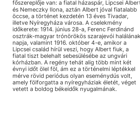
főszereplője van: a fiatal házaspár, Lipcsei Alber
és Nemeczky Ilona, aztán Albert jóval fiatalabb
öccse, a történet kezdetén 13 éves Tivadar,
illetve Nyíregyháza városa. A cselekmény
időkerete: 1914. június 28-a, Ferenc Ferdinánd
osztrák-magyar trónörökös szarajevói halálána
napja, valamint 1916. október 4-e, amikor a
Lipcsei család hírül veszi, hogy Albert fiuk, a
fiatal tiszt belehalt sebesülésébe az ungvári
kórházban. A regény tehát alig több mint két
évnyi időt ölel föl, ám ez a történelmi léptékkel
mérve rövid periódus olyan eseménydús volt,
amely fölforgatta a nyíregyháziak életét, véget
vetett a boldog békeidők nyugalmának.