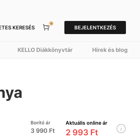
0
ETES KERESÉS
BEJELENTKEZÉS
KELLO Diákkönyvtár
Hírek és blog
ánya
Borító ár
Aktuális online ár
3 990 Ft
2 993 Ft