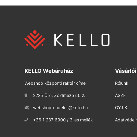
KELLO Webáruház
Vásárló
Webshop központi raktár címe
Rólunk
2225 Üllő, Zöldmező út. 2.
ÁSZF
webshoprendeles@kello.hu
GY.I.K.
+36 1 237 6900 / 3-as mellék
Adatvédelm