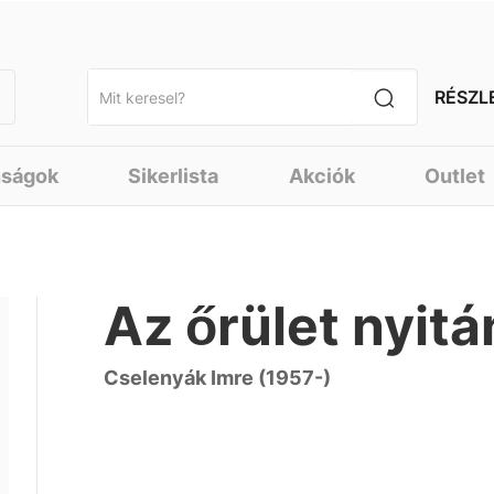
RÉSZL
nságok
Sikerlista
Akciók
Outlet
Az őrület nyit
Cselenyák Imre (1957-)