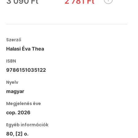
3 090 Ft
2 781 Ft
Szerző
Halasi Éva Thea
ISBN
9786151035122
Nyelv
magyar
Megjelenés éve
cop. 2026
Egyéb információk
80, [2] o.