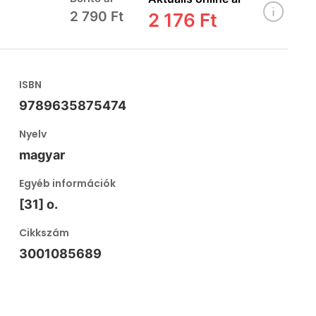
2 790 Ft
2 176 Ft
ISBN
9789635875474
Nyelv
magyar
Egyéb információk
[31] o.
Cikkszám
3001085689