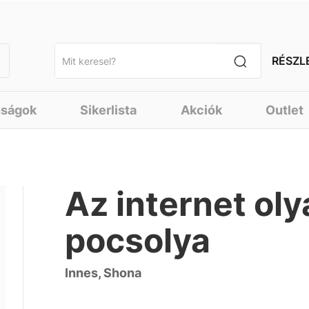
RÉSZL
nságok
Sikerlista
Akciók
Outlet
Az internet oly
pocsolya
Innes, Shona