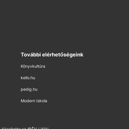
További elérhetőségeink
Könyvkultúra
kello.hu
pedig.hu
Modern Iskola
Készítette az
ALLWIN