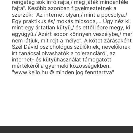
rengeteg sok infó rajta,/ meg játék mindenféle
fajta". Később azonban figyelmeztetnek a
szerzők: "Az internet olyan,/ mint a pocsolya./
Egy praktikus és/ mókás micsoda,… Úgy néz ki,
mint egy ártatlan kütyü,/ és ettől lépre megy, ki
együgyű./ Azért sodor könnyen veszélybe,/ mer
nem látjuk, mit rejt a mélye". A kötet zárásaként
Szél Dávid pszichológus szülőknek, nevelőknek
írt tanácsai olvashatók a toleranciáról, az
internet- és kütyühasználat támogatott
mértékéről a gyermeki közösségekben.
"www.kello.hu © minden jog fenntartva"