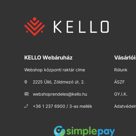
KELLO Webáruház
Vásárló
Webshop központi raktár címe
Rólunk
2225 Üllő, Zöldmező út. 2.
ÁSZF
webshoprendeles@kello.hu
GY.I.K.
+36 1 237 6900 / 3-as mellék
Adatvédelm