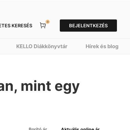
0
ETES KERESÉS
BEJELENTKEZÉS
KELLO Diákkönyvtár
Hírek és blog
an, mint egy
Borító ár
Aktuális online ár