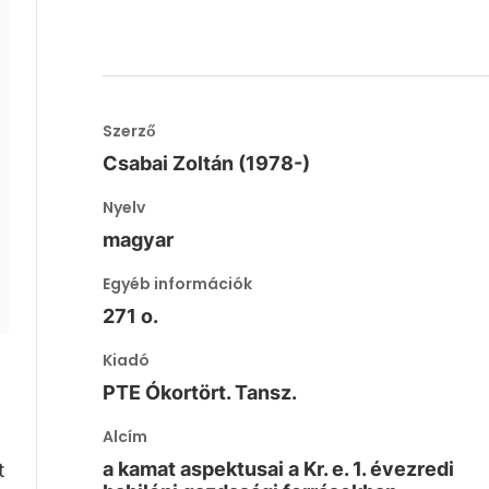
Szerző
Csabai Zoltán (1978-)
Nyelv
magyar
Egyéb információk
271 o.
Kiadó
PTE Ókortört. Tansz.
Alcím
a kamat aspektusai a Kr. e. 1. évezredi
t