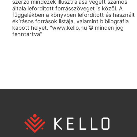
szerző mindezek illusztrálása végett számos
általa lefordított forrásszöveget is közöl. A
függelékben a könyvben lefordított és használt
ékírásos források listája, valamint bibliográfia
kapott helyet. "www.kello.hu © minden jog
fenntartva"