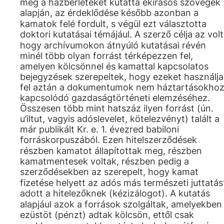
még a házbérleteket kutatta ékírásos szövegek
alapján, az érdeklődése később azonban a
kamatok felé fordult, s végül ezt választotta
doktori kutatásai témájául. A szerző célja az volt
hogy archívumokon átnyúló kutatásai révén
minél több olyan forrást térképezzen fel,
amelyen kölcsönnel és kamattal kapcsolatos
bejegyzések szerepeltek, hogy ezeket használja
fel aztán a dokumentumok nem háztartásokho
kapcsolódó gazdaságtörténeti elemzéséhez.
Összesen több mint hatszáz ilyen forrást (ún.
u’iltut, vagyis adóslevelet, kötelezvényt) talált a
már publikált Kr. e. 1. évezred babiloni
forráskorpuszából. Ezen hitelszerződések
részben kamatot állapítottak meg, részben
kamatmentesek voltak, részben pedig a
szerződésekben az szerepelt, hogy kamat
fizetése helyett az adós más természeti juttatás
adott a hitelezőknek (kézizálogot). A kutatás
alapjául azok a források szolgáltak, amelyekben
ezüstöt (pénzt) adtak kölcsön, ettől csak