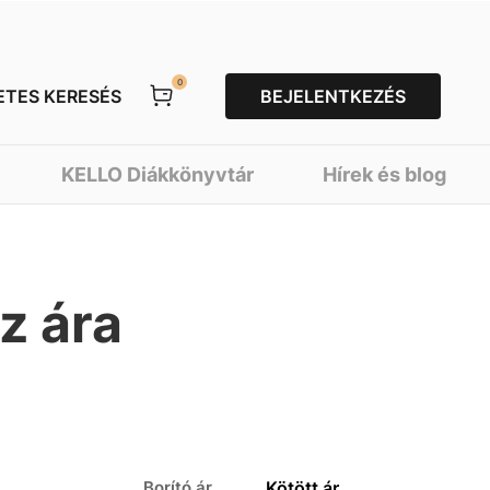
0
ETES KERESÉS
BEJELENTKEZÉS
KELLO Diákkönyvtár
Hírek és blog
z ára
Borító ár
Kötött ár