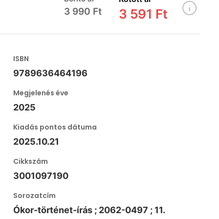
3 990 Ft
3 591 Ft
ISBN
9789636464196
Megjelenés éve
2025
Kiadás pontos dátuma
2025.10.21
Cikkszám
3001097190
Sorozatcím
Ókor-történet-írás ; 2062-0497 ; 11.