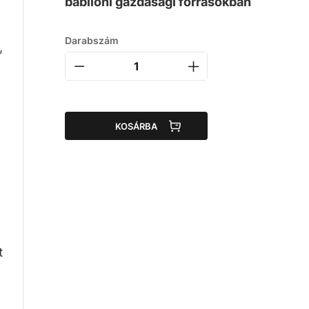
babilóni gazdasági forrásokban
Darabszám
,
z
KOSÁRBA
t