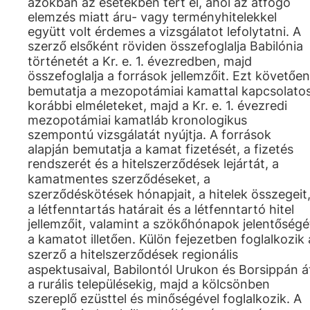
azokban az esetekben tért el, ahol az átfogó
elemzés miatt áru- vagy terményhitelekkel
együtt volt érdemes a vizsgálatot lefolytatni. A
szerző elsőként röviden összefoglalja Babilónia
történetét a Kr. e. 1. évezredben, majd
összefoglalja a források jellemzőit. Ezt követően
bemutatja a mezopotámiai kamattal kapcsolato
korábbi elméleteket, majd a Kr. e. 1. évezredi
mezopotámiai kamatláb kronologikus
szempontú vizsgálatát nyújtja. A források
alapján bemutatja a kamat fizetését, a fizetés
rendszerét és a hitelszerződések lejártát, a
kamatmentes szerződéseket, a
szerződéskötések hónapjait, a hitelek összegeit
a létfenntartás határait és a létfenntartó hitel
jellemzőit, valamint a szökőhónapok jelentőségé
a kamatot illetően. Külön fejezetben foglalkozik 
szerző a hitelszerződések regionális
aspektusaival, Babilontól Urukon és Borsippán á
a rurális településekig, majd a kölcsönben
szereplő ezüsttel és minőségével foglalkozik. A