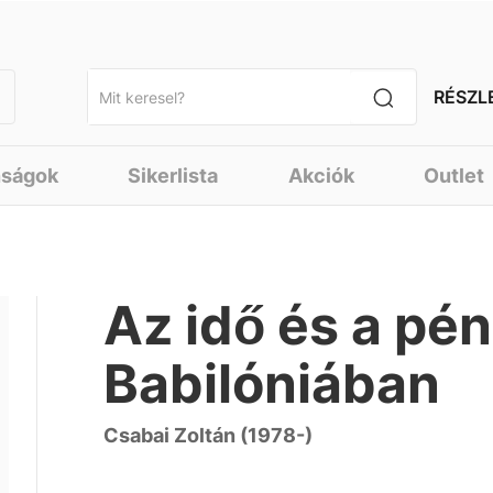
RÉSZL
nságok
Sikerlista
Akciók
Outlet
Az idő és a pén
Babilóniában
Csabai Zoltán (1978-)