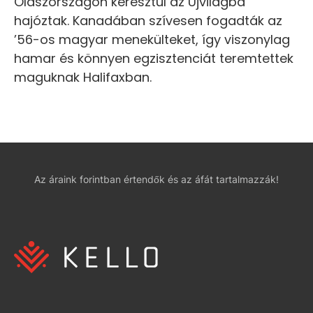
Olaszországon keresztül az Újvilágba
hajóztak. Kanadában szívesen fogadták az
’56-os magyar menekülteket, így viszonylag
hamar és könnyen egzisztenciát teremtettek
maguknak Halifaxban.
Az áraink forintban értendők és az áfát tartalmazzák!