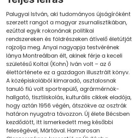
Palugyai István, aki tudományos újságíróként
szerzett rangot a magyar zsurnalisztikában,
ezúttal egyik rokonának politikai
rendszereken és földrészeken átívelő életútját
rajzolja meg. Anyai nagyapja testvérének
lánya Montreálban élt, akinek férje a keceli
születésű Koltai (Kohn) Iván volt – az ő
élettörténete ez a gazdagon illusztrált könyv.
A középiskolából kimaradó, asztalosnak
tanuló fiú volt sportrepülő, agrármérnök-
hallgató, tisztiiskolás, kulturális cikkek eladója,
hogy aztán 1956 végén, átszökve az osztrák
határon nyugatra távozzon. Új élete Bécsben
kezdődött, itt ismerkedett meg későbbi
feleségével, Mártával. Hamarosan