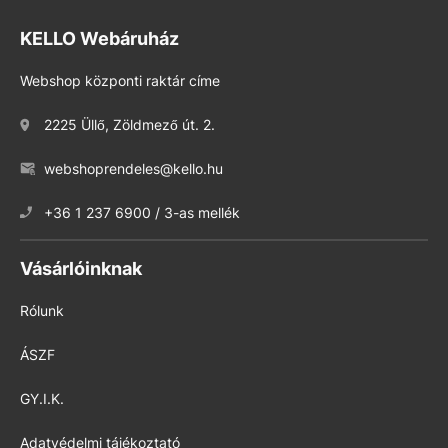
KELLO Webáruház
Webshop központi raktár címe
2225 Üllő, Zöldmező út. 2.
webshoprendeles@kello.hu
+36 1 237 6900 / 3-as mellék
Vásárlóinknak
Rólunk
ÁSZF
GY.I.K.
Adatvédelmi tájékoztató