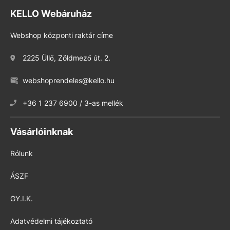
KELLO Webáruház
Webshop központi raktár címe
2225 Üllő, Zöldmező út. 2.
webshoprendeles@kello.hu
+36 1 237 6900 / 3-as mellék
Vásárlóinknak
Rólunk
ÁSZF
GY.I.K.
Adatvédelmi tájékoztató