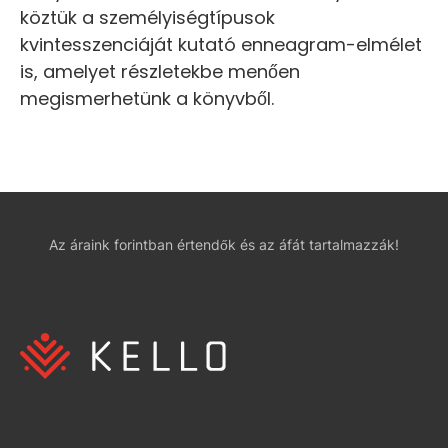
köztük a személyiségtípusok
kvintesszenciáját kutató enneagram-elmélet
is, amelyet részletekbe menően
megismerhetünk a könyvből.
Az áraink forintban értendők és az áfát tartalmazzák!