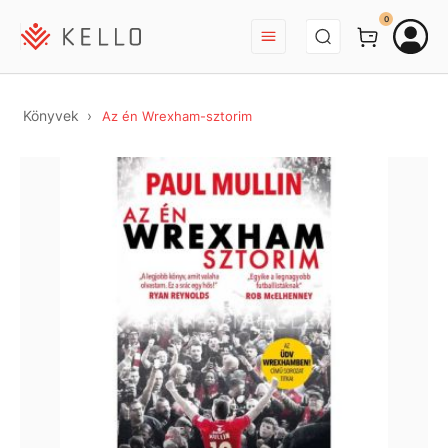
BEJELENTKEZÉS
0
Könyvek
Az én Wrexham-sztorim