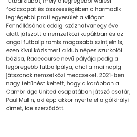
futballklubot, mely a legrégebbi walesi
focicsapat és összességében a harmadik
legrégebbi profi egyesület a világon.
Fennállásának eddigi százhatvanegy éve
alatt játszott a nemzetközi kupákban és az
angol futballpiramis magasabb szintjein is,
ezen kívül közismert a klub népes szurkolói
bázisa, Racecourse nevű pályája pedig a
legöregebb futballpálya, ahol a mai napig
játszanak nemzetközi meccseket. 2021-ben
nagy feltűnést keltett, hogy a korábban a
Cambridge United csapatában játszó csatár,
Paul Mullin, aki épp akkor nyerte el a gólkirályi
címet, ide szerződött.