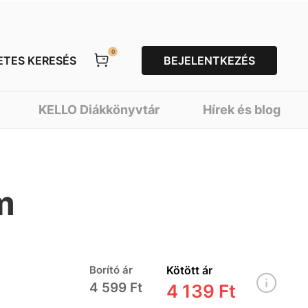
0
ETES KERESÉS
BEJELENTKEZÉS
KELLO Diákkönyvtár
Hírek és blog
m
Borító ár
Kötött ár
4 599 Ft
4 139 Ft