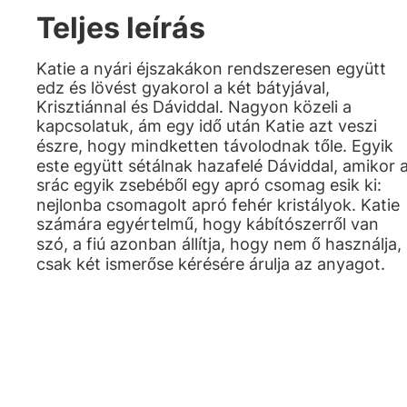
Teljes leírás
Katie a nyári éjszakákon rendszeresen együtt
edz és lövést gyakorol a két bátyjával,
Krisztiánnal és Dáviddal. Nagyon közeli a
kapcsolatuk, ám egy idő után Katie azt veszi
észre, hogy mindketten távolodnak tőle. Egyik
este együtt sétálnak hazafelé Dáviddal, amikor 
srác egyik zsebéből egy apró csomag esik ki:
nejlonba csomagolt apró fehér kristályok. Katie
számára egyértelmű, hogy kábítószerről van
szó, a fiú azonban állítja, hogy nem ő használja,
csak két ismerőse kérésére árulja az anyagot.