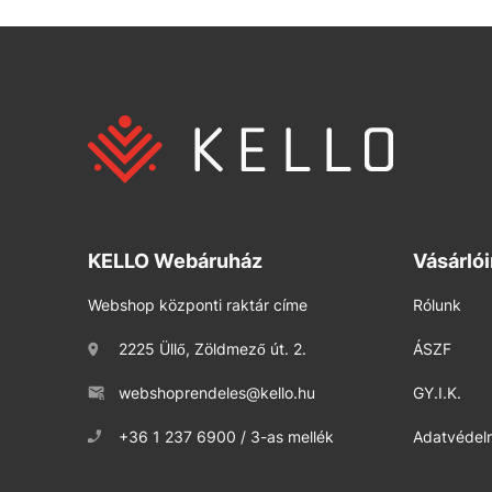
KELLO Webáruház
Vásárló
Webshop központi raktár címe
Rólunk
2225 Üllő, Zöldmező út. 2.
ÁSZF
webshoprendeles@kello.hu
GY.I.K.
+36 1 237 6900 / 3-as mellék
Adatvédelm