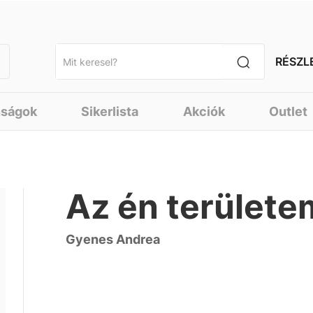
RÉSZL
nságok
Sikerlista
Akciók
Outlet
Az én területe
Gyenes Andrea