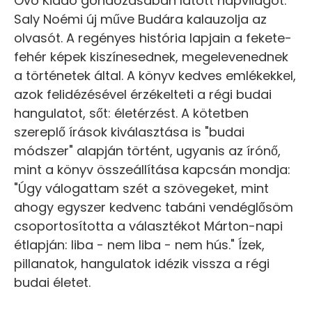
Ovo Kiadó gondozásában látott napvilágot.
Saly Noémi új műve Budára kalauzolja az
olvasót. A regényes história lapjain a fekete-
fehér képek kiszínesednek, megelevenednek
a történetek által. A könyv kedves emlékekkel,
azok felidézésével érzékelteti a régi budai
hangulatot, sőt: életérzést. A kötetben
szereplő írások kiválasztása is "budai
módszer" alapján történt, ugyanis az írónő,
mint a könyv összeállítása kapcsán mondja:
"Úgy válogattam szét a szövegeket, mint
ahogy egyszer kedvenc tabáni vendéglősöm
csoportosította a választékot Márton-napi
étlapján: liba - nem liba - nem hús." Ízek,
pillanatok, hangulatok idézik vissza a régi
budai életet.