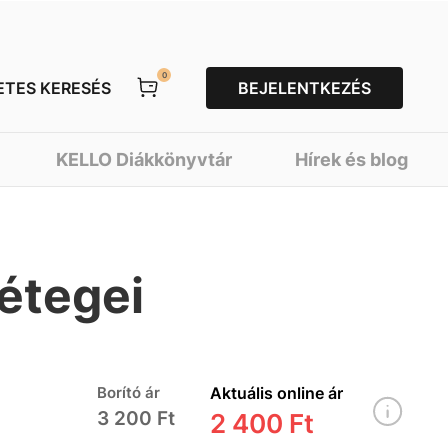
0
ETES KERESÉS
BEJELENTKEZÉS
KELLO Diákkönyvtár
Hírek és blog
étegei
Borító ár
Aktuális online ár
3 200 Ft
2 400 Ft