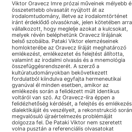
Viktor Oravecz Imre prózai műveinek mélyebb é
összetettebb olvasatát nyújtott át az
irodalomtudomány, illetve az irodalomtörténet
iránt érdeklődő olvasóknak, jelen kötetében arra
vállalkozott, hogy meglelje azokat a kulcsokat,
melyek révén beléphetünk Oravecz lírájának
belső szobáiba. Pataki Viktor elemzéseinek
homlokterébe az Oravecz líráját meghatározó
emlékezést, emlékezetet és felejtést állította,
valamint az irodalmi olvasás és a mnemológia
összefüggésrendszerét. A szerző a
kultúratudományokban bekövetkezett
fordulatból kiindulva egyfajta hermeneutikai
gyanúval él minden esetben, amikor az
emlékezés során a felidézett múlt identikus
voltáról van szó. Az Oravecz-líra éppen a
felidézhetőség kérdését, a felejtés és emlékezés
dialektikáját és veszélyeit, a rekonstrukció sorá
megvalósuló újraértelmezés problémáját
dolgozza fel. De Pataki Viktor nem szeretett
volna pusztán a referenciális olvasatokat