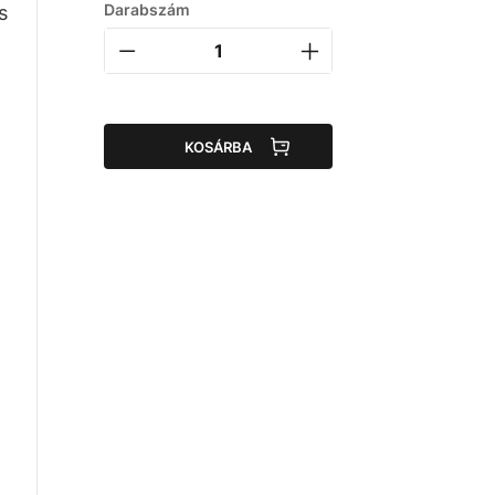
Darabszám
s
KOSÁRBA
n