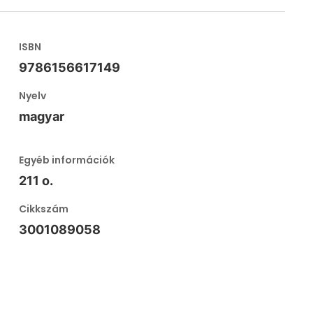
ISBN
9786156617149
Nyelv
magyar
Egyéb információk
211 o.
Cikkszám
3001089058
l