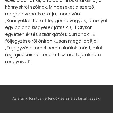
ezek a bánatról, a fájdalomról, a sírásról, a
könnyekről szólnak. Mindezeket a szerző
magára vonatkoztatja, mondván:
„Könnyekkel töltött léggömb vagyok, amellyel
egy bolond kisgyerek játszik. (…) Olykor
egyetlen érzés szilánkjától kidurranok”. E
följegyzéseiről önironikusan megállapítja:
„Feljegyzéseimmel nem csinálok mást, mint
régi giccseimet törlöm tisztára fájdalmam
rongyaival”.
Az áraink forintban értendők és az áfát tartalmazzák!