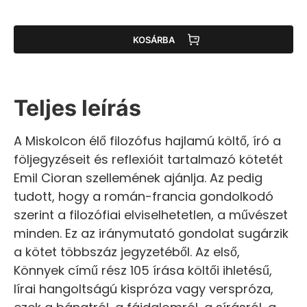
KOSÁRBA
Teljes leírás
A Miskolcon élő filozófus hajlamú költő, író a
följegyzéseit és reflexióit tartalmazó kötetét
Emil Cioran szellemének ajánlja. Az pedig
tudott, hogy a román-francia gondolkodó
szerint a filozófiai elviselhetetlen, a művészet
minden. Ez az iránymutató gondolat sugárzik
a kötet többszáz jegyzetéből. Az első,
Könnyek című rész 105 írása költői ihletésű,
lírai hangoltságú kispróza vagy verspróza,