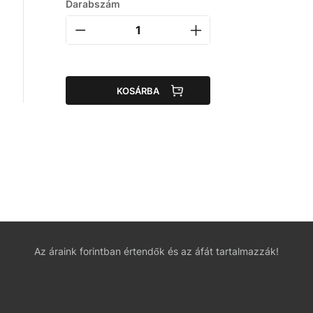
Darabszám
KOSÁRBA
Az áraink forintban értendők és az áfát tartalmazzák!